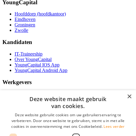
YoungCapital
Hoofddorp (hoofdkantoor)
Eindhoven
Groningen
Zwolle
Kandidaten
IT-Traineeship
Over YoungCapital
YoungCapital IOS App
YoungCapital Android App
Werkgevers
Het concept
×
Deze website maakt gebruik
Kantoren
Specialismen
van cookies.
Contractvormen
Deze website gebruikt cookies om uw gebruikerservaring te
Brochure aanvragen
verbeteren. Door onze website te gebruiken, stemt u in met alle
Vacature aanmelden
cookies in overeenstemming met ons Cookiebeleid.
Lees verder
Bereken uw tarief
F.A.Q.