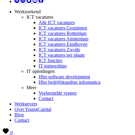
Werkzoekend
ICT vacatures
Alle ICT vacatures
ICT vacatures Groningen
ICT vacatures Rotterdam
ICT vacatures Amsterdam
ICT vacatures Eindhoven
ICT vacatures Zwolle
ICT vacatures per plaats
ICT functies
IT traineeships
IT opleidingen
Hbo software development
Hbo bedrijfskundige informatica
Meer
Veelgestelde vragen
Contact
Werkgevers
Over YoungCapital
Blog
Contact
0