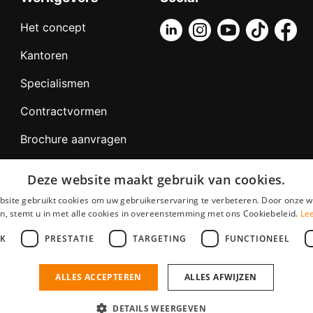
Het concept
Kantoren
Specialismen
Contractvormen
Brochure aanvragen
Vacature aanmelden
Deze website maakt gebruik van cookies.
Bereken uw tarief
site gebruikt cookies om uw gebruikerservaring te verbeteren. Door onze w
n, stemt u in met alle cookies in overeenstemming met ons Cookiebeleid.
Le
F.A.Q.
JK
PRESTATIE
TARGETING
FUNCTIONEEL
Partners
ALLES ACCEPTEREN
ALLES AFWIJZEN
IT Vacatures is onderdeel 
voorwaarden
•
Privacy
Contact
ookies plaatsen? Check hier ons
cookiestatement
DETAILS WEERGEVEN