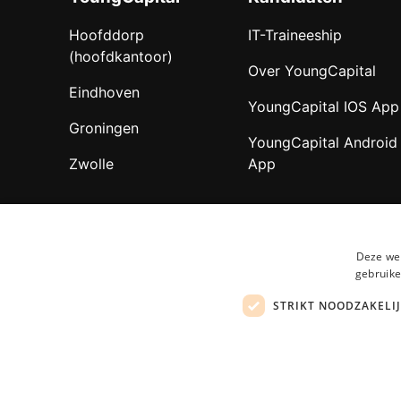
Hoofddorp
IT-Traineeship
(hoofdkantoor)
Over YoungCapital
Eindhoven
YoungCapital IOS App
Groningen
YoungCapital Android
Zwolle
App
Deze web
gebruike
STRIKT NOODZAKELI
Mogen wij c