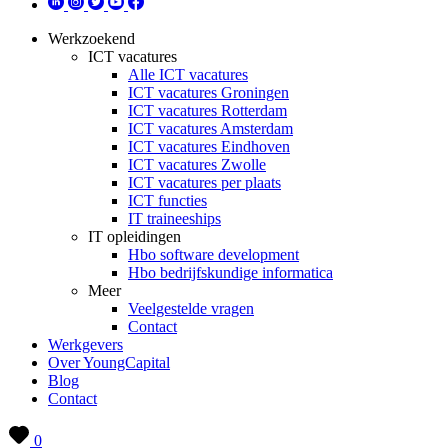
Werkzoekend
ICT vacatures
Alle ICT vacatures
ICT vacatures Groningen
ICT vacatures Rotterdam
ICT vacatures Amsterdam
ICT vacatures Eindhoven
ICT vacatures Zwolle
ICT vacatures per plaats
ICT functies
IT traineeships
IT opleidingen
Hbo software development
Hbo bedrijfskundige informatica
Meer
Veelgestelde vragen
Contact
Werkgevers
Over YoungCapital
Blog
Contact
0