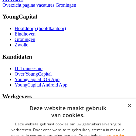
Overzicht pagina vacatures Groningen
YoungCapital
Hoofddorp (hoofdkantoor)
Eindhoven
Groningen
Zwolle
Kandidaten
IT-Traineeship
Over YoungCapital
YoungCapital IOS App
YoungCapital Android App
Werkgevers
×
Deze website maakt gebruik
Het concept
Kantoren
van cookies.
Specialismen
Deze website gebruikt cookies om uw gebruikerservaring te
Contractvormen
verbeteren. Door onze website te gebruiken, stemt u in met alle
Brochure aanvragen
cookies in overeenstemming met ons Cookiebeleid.
Lees verder
Vacature aanmelden