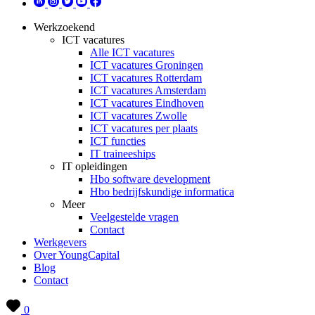
Werkzoekend
ICT vacatures
Alle ICT vacatures
ICT vacatures Groningen
ICT vacatures Rotterdam
ICT vacatures Amsterdam
ICT vacatures Eindhoven
ICT vacatures Zwolle
ICT vacatures per plaats
ICT functies
IT traineeships
IT opleidingen
Hbo software development
Hbo bedrijfskundige informatica
Meer
Veelgestelde vragen
Contact
Werkgevers
Over YoungCapital
Blog
Contact
0