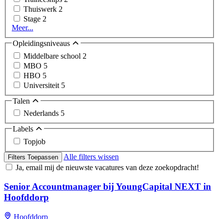
Thuiswerk
2
Stage
2
Meer...
Opleidingsniveaus
Middelbare school
2
MBO
5
HBO
5
Universiteit
5
Talen
Nederlands
5
Labels
Topjob
Alle filters wissen
Filters Toepassen
Ja, email mij de nieuwste vacatures van deze zoekopdracht!
Senior Accountmanager bij YoungCapital NEXT in
Hoofddorp
Hoofddorp