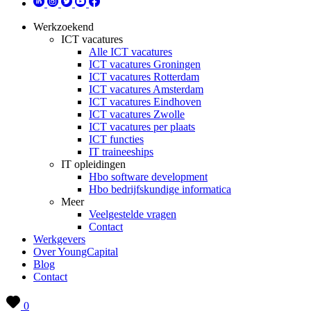
Werkzoekend
ICT vacatures
Alle ICT vacatures
ICT vacatures Groningen
ICT vacatures Rotterdam
ICT vacatures Amsterdam
ICT vacatures Eindhoven
ICT vacatures Zwolle
ICT vacatures per plaats
ICT functies
IT traineeships
IT opleidingen
Hbo software development
Hbo bedrijfskundige informatica
Meer
Veelgestelde vragen
Contact
Werkgevers
Over YoungCapital
Blog
Contact
0