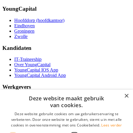
YoungCapital
Hoofddorp (hoofdkantoor)
Eindhoven
Groningen
Zwolle
Kandidaten
IT-Traineeship
Over YoungCapital
YoungCapital IOS App
YoungCapital Android App
Werkgevers
×
Deze website maakt gebruik
Het concept
Kantoren
van cookies.
Specialismen
Deze website gebruikt cookies om uw gebruikerservaring te
Contractvormen
verbeteren. Door onze website te gebruiken, stemt u in met alle
Brochure aanvragen
Vacature aanmelden
cookies in overeenstemming met ons Cookiebeleid.
Lees verder
Bereken uw tarief