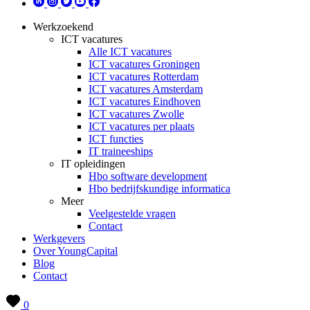
Werkzoekend
ICT vacatures
Alle ICT vacatures
ICT vacatures Groningen
ICT vacatures Rotterdam
ICT vacatures Amsterdam
ICT vacatures Eindhoven
ICT vacatures Zwolle
ICT vacatures per plaats
ICT functies
IT traineeships
IT opleidingen
Hbo software development
Hbo bedrijfskundige informatica
Meer
Veelgestelde vragen
Contact
Werkgevers
Over YoungCapital
Blog
Contact
0