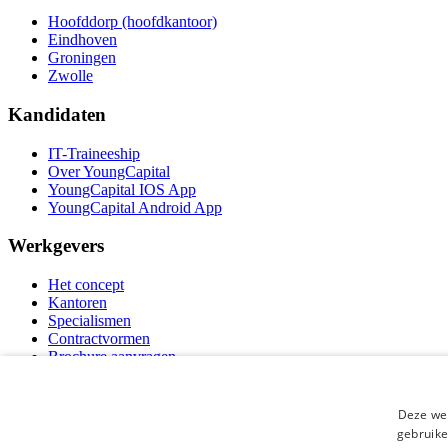
Hoofddorp (hoofdkantoor)
Eindhoven
Groningen
Zwolle
Kandidaten
IT-Traineeship
Over YoungCapital
YoungCapital IOS App
YoungCapital Android App
Werkgevers
Het concept
Kantoren
Specialismen
Contractvormen
Brochure aanvragen
Vacature aanmelden
Bereken uw tarief
F.A.Q.
Deze web
Partners
gebruike