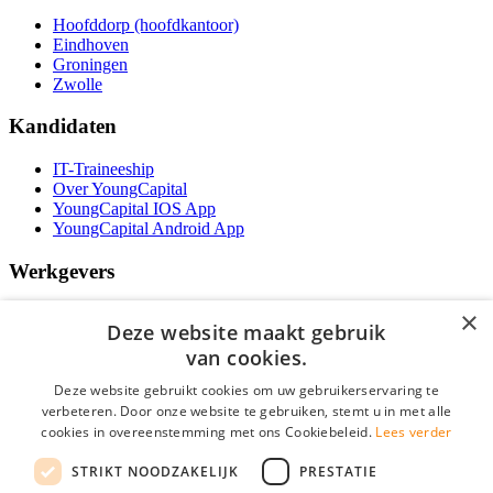
Hoofddorp (hoofdkantoor)
Eindhoven
Groningen
Zwolle
Kandidaten
IT-Traineeship
Over YoungCapital
YoungCapital IOS App
YoungCapital Android App
Werkgevers
Het concept
×
Deze website maakt gebruik
Kantoren
Specialismen
van cookies.
Contractvormen
Deze website gebruikt cookies om uw gebruikerservaring te
Brochure aanvragen
verbeteren. Door onze website te gebruiken, stemt u in met alle
Vacature aanmelden
cookies in overeenstemming met ons Cookiebeleid.
Lees verder
Bereken uw tarief
F.A.Q.
STRIKT NOODZAKELIJK
PRESTATIE
Partners