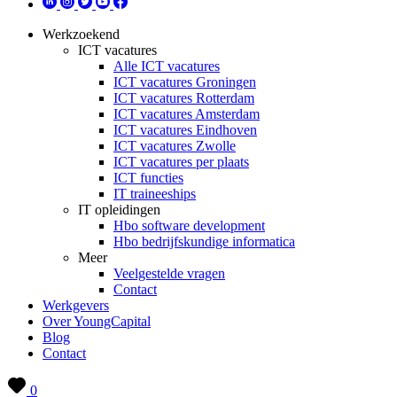
Werkzoekend
ICT vacatures
Alle ICT vacatures
ICT vacatures Groningen
ICT vacatures Rotterdam
ICT vacatures Amsterdam
ICT vacatures Eindhoven
ICT vacatures Zwolle
ICT vacatures per plaats
ICT functies
IT traineeships
IT opleidingen
Hbo software development
Hbo bedrijfskundige informatica
Meer
Veelgestelde vragen
Contact
Werkgevers
Over YoungCapital
Blog
Contact
0