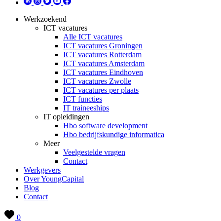
Werkzoekend
ICT vacatures
Alle ICT vacatures
ICT vacatures Groningen
ICT vacatures Rotterdam
ICT vacatures Amsterdam
ICT vacatures Eindhoven
ICT vacatures Zwolle
ICT vacatures per plaats
ICT functies
IT traineeships
IT opleidingen
Hbo software development
Hbo bedrijfskundige informatica
Meer
Veelgestelde vragen
Contact
Werkgevers
Over YoungCapital
Blog
Contact
0