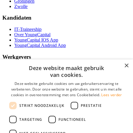
Groningen
Zwolle
Kandidaten
IT-Traineeship
Over YoungCapital
YoungCapital IOS App
YoungCapital Android App
Werkgevers
×
Deze website maakt gebruik
Het concept
Kantoren
van cookies.
Specialismen
Deze website gebruikt cookies om uw gebruikerservaring te
Contractvormen
verbeteren. Door onze website te gebruiken, stemt u in met alle
Brochure aanvragen
cookies in overeenstemming met ons Cookiebeleid.
Lees verder
Vacature aanmelden
Bereken uw tarief
STRIKT NOODZAKELIJK
PRESTATIE
F.A.Q.
Partners
TARGETING
FUNCTIONEEL
Social