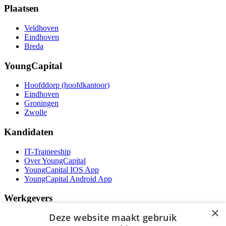
Plaatsen
Veldhoven
Eindhoven
Breda
YoungCapital
Hoofddorp (hoofdkantoor)
Eindhoven
Groningen
Zwolle
Kandidaten
IT-Traineeship
Over YoungCapital
YoungCapital IOS App
YoungCapital Android App
Werkgevers
×
Deze website maakt gebruik
Het concept