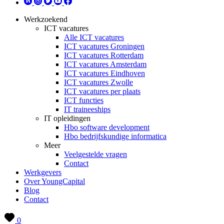
Werkzoekend
ICT vacatures
Alle ICT vacatures
ICT vacatures Groningen
ICT vacatures Rotterdam
ICT vacatures Amsterdam
ICT vacatures Eindhoven
ICT vacatures Zwolle
ICT vacatures per plaats
ICT functies
IT traineeships
IT opleidingen
Hbo software development
Hbo bedrijfskundige informatica
Meer
Veelgestelde vragen
Contact
Werkgevers
Over YoungCapital
Blog
Contact
0