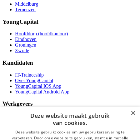
Middelburg
Terneuzen
YoungCapital
Hoofddorp (hoofdkantoor)
Eindhoven
Groningen
Zwolle
Kandidaten
IT-Traineeship
Over YoungCapital
YoungCapital IOS App
YoungCapital Android App
Werkgevers
×
Deze website maakt gebruik
Het concept
Kantoren
van cookies.
Specialismen
Deze website gebruikt cookies om uw gebruikerservaring te
Contractvormen
verbeteren. Door onze website te gebruiken, stemt u in met alle
Brochure aanvragen