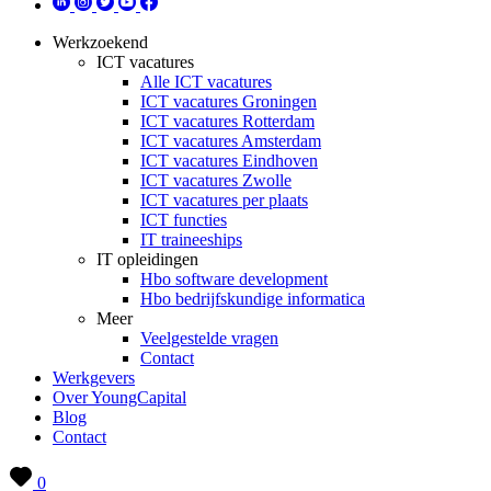
Werkzoekend
ICT vacatures
Alle ICT vacatures
ICT vacatures Groningen
ICT vacatures Rotterdam
ICT vacatures Amsterdam
ICT vacatures Eindhoven
ICT vacatures Zwolle
ICT vacatures per plaats
ICT functies
IT traineeships
IT opleidingen
Hbo software development
Hbo bedrijfskundige informatica
Meer
Veelgestelde vragen
Contact
Werkgevers
Over YoungCapital
Blog
Contact
0