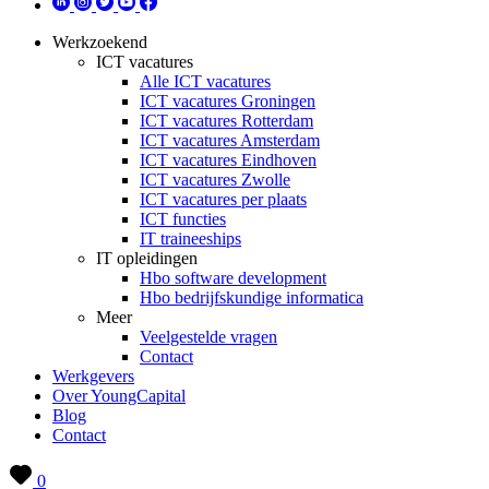
Werkzoekend
ICT vacatures
Alle ICT vacatures
ICT vacatures Groningen
ICT vacatures Rotterdam
ICT vacatures Amsterdam
ICT vacatures Eindhoven
ICT vacatures Zwolle
ICT vacatures per plaats
ICT functies
IT traineeships
IT opleidingen
Hbo software development
Hbo bedrijfskundige informatica
Meer
Veelgestelde vragen
Contact
Werkgevers
Over YoungCapital
Blog
Contact
0