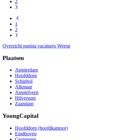
2
3
1
2
3
Overzicht pagina vacatures Weesp
Plaatsen
Amsterdam
Hoofddorp
Schiphol
Alkmaar
Amstelveen
Hilversum
Zaandam
YoungCapital
Hoofddorp (hoofdkantoor)
Eindhoven
Groningen