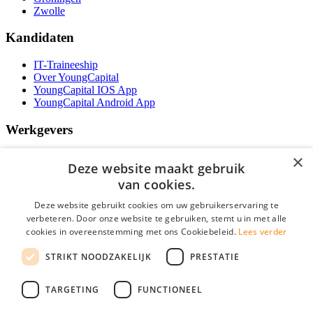
Zwolle
Kandidaten
IT-Traineeship
Over YoungCapital
YoungCapital IOS App
YoungCapital Android App
Werkgevers
Het concept
×
Deze website maakt gebruik
Kantoren
Specialismen
van cookies.
Contractvormen
Deze website gebruikt cookies om uw gebruikerservaring te
Brochure aanvragen
verbeteren. Door onze website te gebruiken, stemt u in met alle
Vacature aanmelden
cookies in overeenstemming met ons Cookiebeleid.
Lees verder
Bereken uw tarief
F.A.Q.
STRIKT NOODZAKELIJK
PRESTATIE
Partners
Social
TARGETING
FUNCTIONEEL