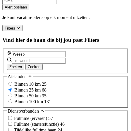
If
you
Alert opslaan
are
a
Je kunt vacature-alerts op elk moment uitzetten.
human,
ignore
Filters
this
field
Vind hier de baan die bij jou past
Filters
Zoeken
Zoeken
Afstanden
Binnen 10 km
25
Binnen 25 km
68
Binnen 50 km
95
Binnen 100 km
131
Dienstverbanden
Fulltime (ervaren)
57
Fulltime (startersfunctie)
46
Tijdelijke fulltime baan
24