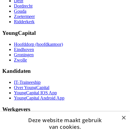
Delft
Dordrecht
Gouda
Zoetermeer
Ridderkerk
YoungCapital
Hoofddorp (hoofdkantoor)
Eindhoven
Groningen
Zwolle
Kandidaten
IT-Traineeship
Over YoungCapital
YoungCapital IOS App
YoungCapital Android App
Werkgevers
×
Deze website maakt gebruik
Het concept
Kantoren
van cookies.