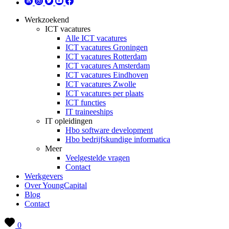
Werkzoekend
ICT vacatures
Alle ICT vacatures
ICT vacatures Groningen
ICT vacatures Rotterdam
ICT vacatures Amsterdam
ICT vacatures Eindhoven
ICT vacatures Zwolle
ICT vacatures per plaats
ICT functies
IT traineeships
IT opleidingen
Hbo software development
Hbo bedrijfskundige informatica
Meer
Veelgestelde vragen
Contact
Werkgevers
Over YoungCapital
Blog
Contact
0