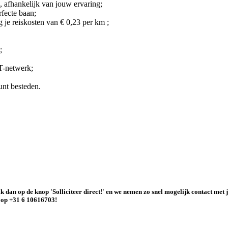
d, afhankelijk van jouw ervaring;
rfecte baan;
 je reiskosten van € 0,23 per km ;
;
CT-netwerk;
unt besteden.
k dan op de knop 'Solliciteer direct!' en we nemen zo snel mogelijk contact met 
r op
+31 6 10616703!