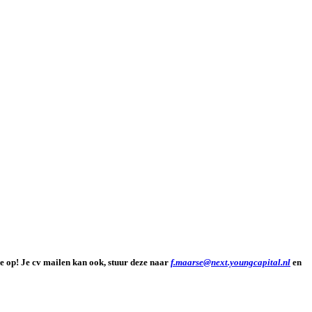
je op! Je cv mailen kan ook, stuur deze naar
f.maarse@next.youngcapital.nl
en