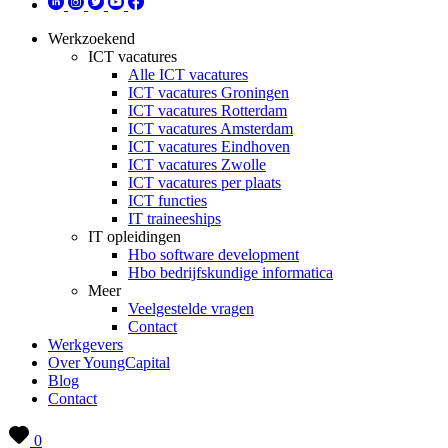
Werkzoekend
ICT vacatures
Alle ICT vacatures
ICT vacatures Groningen
ICT vacatures Rotterdam
ICT vacatures Amsterdam
ICT vacatures Eindhoven
ICT vacatures Zwolle
ICT vacatures per plaats
ICT functies
IT traineeships
IT opleidingen
Hbo software development
Hbo bedrijfskundige informatica
Meer
Veelgestelde vragen
Contact
Werkgevers
Over YoungCapital
Blog
Contact
0