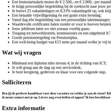
Een brutostartsalaris tussen de € 2.500,- en € 2.800,- per maan
Je krijgt persoonlijke begeleiding bij de zoektocht naar jouw pe
Je bouwt 25 vakantiedagen en 8,33% vakantiegeld op, ook krijg
Een betaalde vrijwilligersdag én een gratis extra feestdag;
Vanaf dag één begeleiding van een persoonlijke talentmanager;
Waardevolle certificaten halen zonder er voor te hoeven betalen
Jouw jubileum laten we niet zomaar voorbij gaan;
Toegang tot netwerkborrels, kennissessies en een uitgebreid I
Goede pensioenregeling via Pensioenplus.
Een well-being budget van €15 netto per maand welke je vrij k
Wat wij vragen
Minimaal een diploma mbo niveau 4; in de richting van ICT;
Je wilt graag aan de slag op een servicedesk;
Je bent leergierig, gedreven en klaar voor een volgende stap.
Solliciteren
Ben jij de perfecte kandidaat voor deze vacature en voldoe je aan de eisen? Kli
ik neem contact met je op. Liever nog even bellen of appen? Ik ben bereikbaa
Extra informatie