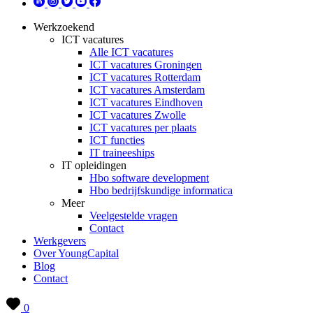
Werkzoekend
ICT vacatures
Alle ICT vacatures
ICT vacatures Groningen
ICT vacatures Rotterdam
ICT vacatures Amsterdam
ICT vacatures Eindhoven
ICT vacatures Zwolle
ICT vacatures per plaats
ICT functies
IT traineeships
IT opleidingen
Hbo software development
Hbo bedrijfskundige informatica
Meer
Veelgestelde vragen
Contact
Werkgevers
Over YoungCapital
Blog
Contact
0