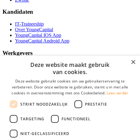
Kandidaten
IT-Traineeship
Over YoungCapital
YoungCapital IOS App
YoungCapital Android App
Werkgevers
×
Deze website maakt gebruik
Het concept
Kantoren
van cookies.
Specialismen
Deze website gebruikt cookies om uw gebruikerservaring te
Contractvormen
verbeteren. Door onze website te gebruiken, stemt u in met alle
Brochure aanvragen
cookies in overeenstemming met ons Cookiebeleid.
Lees verder
Vacature aanmelden
Bereken uw tarief
STRIKT NOODZAKELIJK
PRESTATIE
F.A.Q.
Partners
TARGETING
FUNCTIONEEL
Social
NIET-GECLASSIFICEERD