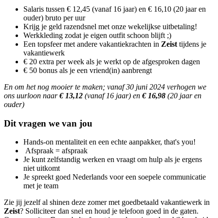
Salaris tussen € 12,45 (vanaf 16 jaar) en € 16,10 (20 jaar en
ouder) bruto per uur
Krijg je geld razendsnel met onze wekelijkse uitbetaling!
Werkkleding zodat je eigen outfit schoon blijft ;)
Een topsfeer met andere vakantiekrachten in
Zeist
tijdens je
vakantiewerk
€ 20 extra per week als je werkt op de afgesproken dagen
€ 50 bonus als je een vriend(in) aanbrengt
En om het nog mooier te maken; vanaf 30 juni 2024 verhogen we
ons uurloon naar
€ 13,12
(vanaf 16 jaar) en
€ 16,98
(20 jaar en
ouder)
Dit vragen we van jou
Hands-on mentaliteit en een echte aanpakker, that's you!
Afspraak = afspraak
Je kunt zelfstandig werken en vraagt om hulp als je ergens
niet uitkomt
Je spreekt goed Nederlands voor een soepele communicatie
met je team
Zie jij jezelf al shinen deze zomer met goedbetaald vakantiewerk in
Zeist
? Solliciteer dan snel en houd je telefoon goed in de gaten.