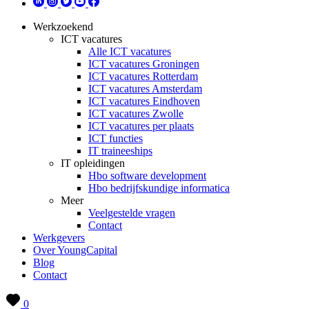
Werkzoekend
ICT vacatures
Alle ICT vacatures
ICT vacatures Groningen
ICT vacatures Rotterdam
ICT vacatures Amsterdam
ICT vacatures Eindhoven
ICT vacatures Zwolle
ICT vacatures per plaats
ICT functies
IT traineeships
IT opleidingen
Hbo software development
Hbo bedrijfskundige informatica
Meer
Veelgestelde vragen
Contact
Werkgevers
Over YoungCapital
Blog
Contact
0