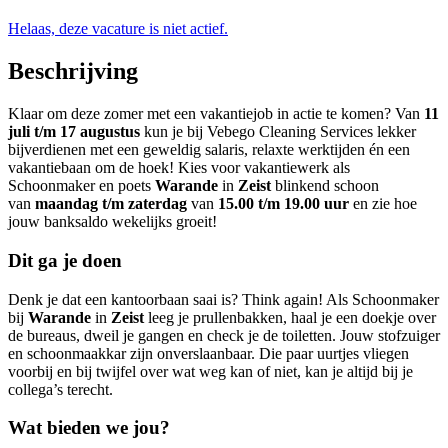
Helaas, deze vacature is niet actief.
Beschrijving
Klaar om deze zomer met een vakantiejob in actie te komen? Van
11
juli t/m 17 augustus
kun je bij Vebego Cleaning Services lekker
bijverdienen met een geweldig salaris, relaxte werktijden én een
vakantiebaan om de hoek! Kies voor vakantiewerk als
Schoonmaker en poets
Warande
in
Zeist
blinkend schoon
van
maandag t/m zaterdag
van
15.00 t/m 19.00 uur
en zie hoe
jouw banksaldo wekelijks groeit!
Dit ga je doen
Denk je dat een kantoorbaan saai is? Think again! Als Schoonmaker
bij
Warande
in
Zeist
leeg je prullenbakken, haal je een doekje over
de bureaus, dweil je gangen en check je de toiletten. Jouw stofzuiger
en schoonmaakkar zijn onverslaanbaar. Die paar uurtjes vliegen
voorbij en bij twijfel over wat weg kan of niet, kan je altijd bij je
collega’s terecht.
Wat bieden we jou?