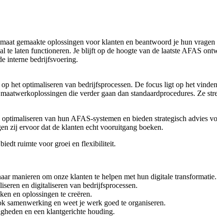
 maat gemaakte oplossingen voor klanten en beantwoord je hun vrage
l te laten functioneren. Je blijft op de hoogte van de laatste AFAS ont
 interne bedrijfsvoering.
t op het optimaliseren van bedrijfsprocessen. De focus ligt op het vinde
atwerkoplossingen die verder gaan dan standaardprocedures. Ze stre
n optimaliseren van hun AFAS-systemen en bieden strategisch advies v
gen zij ervoor dat de klanten echt vooruitgang boeken.
edt ruimte voor groei en flexibiliteit.
aar manieren om onze klanten te helpen met hun digitale transformatie.
liseren en digitaliseren van bedrijfsprocessen.
ken en oplossingen te creëren.
ok samenwerking en weet je werk goed te organiseren.
igheden en een klantgerichte houding.