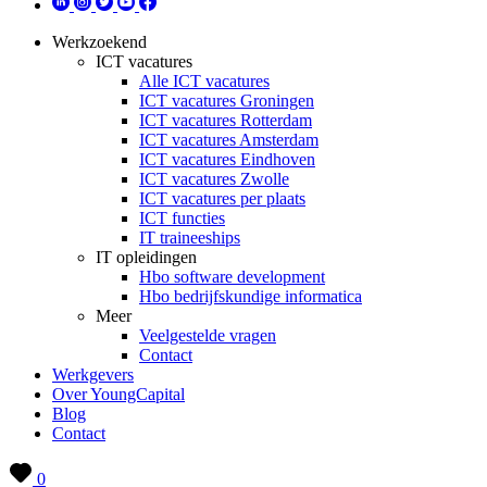
Werkzoekend
ICT vacatures
Alle ICT vacatures
ICT vacatures Groningen
ICT vacatures Rotterdam
ICT vacatures Amsterdam
ICT vacatures Eindhoven
ICT vacatures Zwolle
ICT vacatures per plaats
ICT functies
IT traineeships
IT opleidingen
Hbo software development
Hbo bedrijfskundige informatica
Meer
Veelgestelde vragen
Contact
Werkgevers
Over YoungCapital
Blog
Contact
0