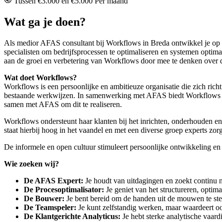
Tussen €3.000 en €5.000 Per maand
Wat ga je doen?
Als medior AFAS consultant bij Workflows in Breda ontwikkel je op
specialisten om bedrijfsprocessen te optimaliseren en systemen optimaa
aan de groei en verbetering van Workflows door mee te denken over de
Wat doet Workflows?
Workflows is een persoonlijke en ambitieuze organisatie die zich rich
bestaande werkwijzen. In samenwerking met AFAS biedt Workflows ma
samen met AFAS om dit te realiseren.
Workflows ondersteunt haar klanten bij het inrichten, onderhouden e
staat hierbij hoog in het vaandel en met een diverse groep experts zor
De informele en open cultuur stimuleert persoonlijke ontwikkeling en bi
Wie zoeken wij?
De AFAS Expert:
Je houdt van uitdagingen en zoekt continu n
De Procesoptimalisator:
Je geniet van het structureren, optima
De Bouwer:
Je bent bereid om de handen uit de mouwen te ste
De Teamspeler:
Je kunt zelfstandig werken, maar waardeert o
De Klantgerichte Analyticus:
Je hebt sterke analytische vaard