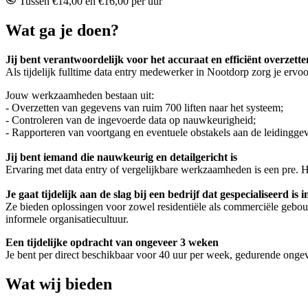
Tussen €14,00 en €16,00 per uur
Wat ga je doen?
Jij bent verantwoordelijk voor het accuraat en efficiënt overzett
Als tijdelijk fulltime data entry medewerker in Nootdorp zorg je ervoo
Jouw werkzaamheden bestaan uit:
- Overzetten van gegevens van ruim 700 liften naar het systeem;
- Controleren van de ingevoerde data op nauwkeurigheid;
- Rapporteren van voortgang en eventuele obstakels aan de leidingge
Jij bent iemand die nauwkeurig en detailgericht is
Ervaring met data entry of vergelijkbare werkzaamheden is een pre. He
Je gaat tijdelijk aan de slag bij een bedrijf dat gespecialiseerd is
Ze bieden oplossingen voor zowel residentiële als commerciële gebouwen
informele organisatiecultuur.
Een tijdelijke opdracht van ongeveer 3 weken
Je bent per direct beschikbaar voor 40 uur per week, gedurende onge
Wat wij bieden