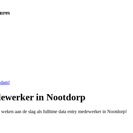
ures
andam!
edewerker in Nootdorp
weken aan de slag als fulltime data entry medewerker in Nootdorp!