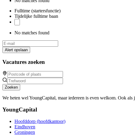
No matches found
Fulltime (startersfunctie)
Tijdelijke fulltime baan
No matches found
Alert opslaan
Vacatures zoeken
Zoeken
We heten wel YoungCapital, maar iedereen is even welkom. Ook als 
YoungCapital
Hoofddorp (hoofdkantoor)
Eindhoven
Groningen