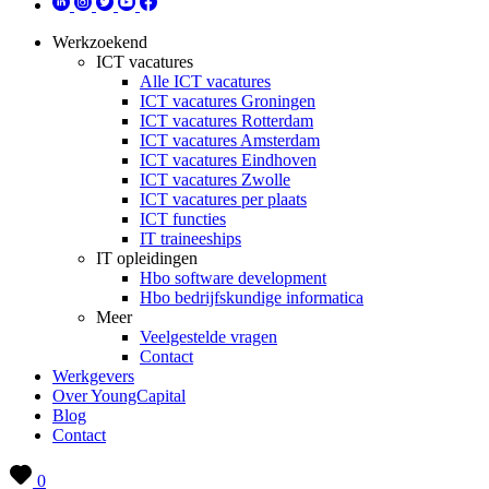
Werkzoekend
ICT vacatures
Alle ICT vacatures
ICT vacatures Groningen
ICT vacatures Rotterdam
ICT vacatures Amsterdam
ICT vacatures Eindhoven
ICT vacatures Zwolle
ICT vacatures per plaats
ICT functies
IT traineeships
IT opleidingen
Hbo software development
Hbo bedrijfskundige informatica
Meer
Veelgestelde vragen
Contact
Werkgevers
Over YoungCapital
Blog
Contact
0