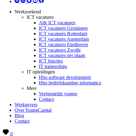
Werkzoekend
ICT vacatures
Alle ICT vacatures
ICT vacatures Groningen
ICT vacatures Rotterdam
ICT vacatures Amsterdam
ICT vacatures Eindhoven
ICT vacatures Zwolle
ICT vacatures per plaats
ICT functies
IT traineeships
IT opleidingen
Hbo software development
Hbo bedrijfskundige informatica
Meer
Veelgestelde vragen
Contact
Werkgevers
Over YoungCapital
Blog
Contact
0