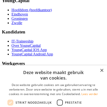
YoungCapital
Hoofddorp (hoofdkantoor)
Eindhoven
Groningen
Zwolle
Kandidaten
IT-Traineeship
Over YoungCapital
YoungCapital IOS App
YoungCapital Android App
Werkgevers
×
Deze website maakt gebruik
Het concept
Kantoren
van cookies.
Specialismen
Deze website gebruikt cookies om uw gebruikerservaring te
Contractvormen
verbeteren. Door onze website te gebruiken, stemt u in met alle
Brochure aanvragen
cookies in overeenstemming met ons Cookiebeleid.
Lees verder
Vacature aanmelden
Bereken uw tarief
STRIKT NOODZAKELIJK
PRESTATIE
F.A.Q.