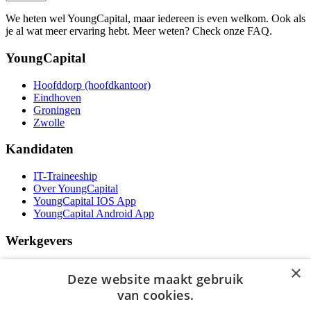
We heten wel YoungCapital, maar iedereen is even welkom. Ook als
je al wat meer ervaring hebt. Meer weten? Check onze FAQ.
YoungCapital
Hoofddorp (hoofdkantoor)
Eindhoven
Groningen
Zwolle
Kandidaten
IT-Traineeship
Over YoungCapital
YoungCapital IOS App
YoungCapital Android App
Werkgevers
Het concept
×
Deze website maakt gebruik
Kantoren
Specialismen
van cookies.
Contractvormen