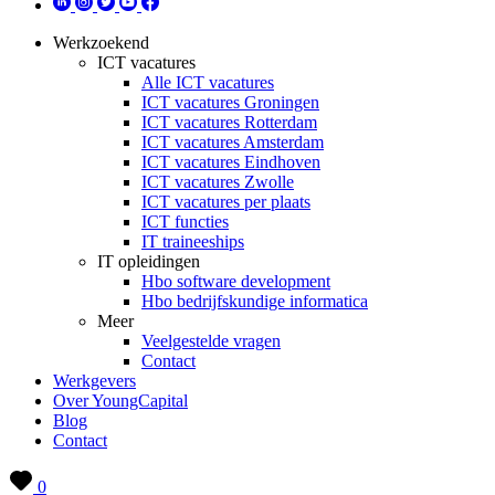
Werkzoekend
ICT vacatures
Alle ICT vacatures
ICT vacatures Groningen
ICT vacatures Rotterdam
ICT vacatures Amsterdam
ICT vacatures Eindhoven
ICT vacatures Zwolle
ICT vacatures per plaats
ICT functies
IT traineeships
IT opleidingen
Hbo software development
Hbo bedrijfskundige informatica
Meer
Veelgestelde vragen
Contact
Werkgevers
Over YoungCapital
Blog
Contact
0