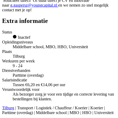
'Solliciteer direct!' Of stuur direct je CV en motivatie
naar
g.gaspersz@youngcapital.nl
en we nemen zo snel mogelijk
contact met je op!
Extra informatie
Status
Inactief
Opleidingsniveaus
Middelbare school, MBO, HBO, Universiteit
Plaats
Tilburg
Werkuren per week
9 - 24
Dienstverbanden
Parttime (overdag)
Salarisindicatie
Tussen €6,20 en €14,06 per uur
Verantwoordelijk voor
Als bezorger zorg je voor een tijdige en correcte levering van
bestellingen bij klanten.
Tilburg
| Transport / Logistiek / Chauffeur / Koerier | Koerier |
Parttime (overdag) | Middelbare school | MBO | HBO | Universiteit