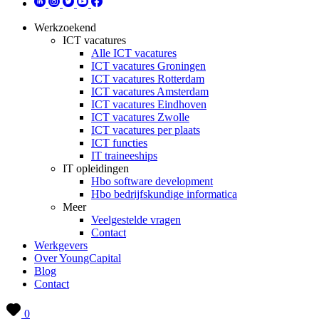
Werkzoekend
ICT vacatures
Alle ICT vacatures
ICT vacatures Groningen
ICT vacatures Rotterdam
ICT vacatures Amsterdam
ICT vacatures Eindhoven
ICT vacatures Zwolle
ICT vacatures per plaats
ICT functies
IT traineeships
IT opleidingen
Hbo software development
Hbo bedrijfskundige informatica
Meer
Veelgestelde vragen
Contact
Werkgevers
Over YoungCapital
Blog
Contact
0