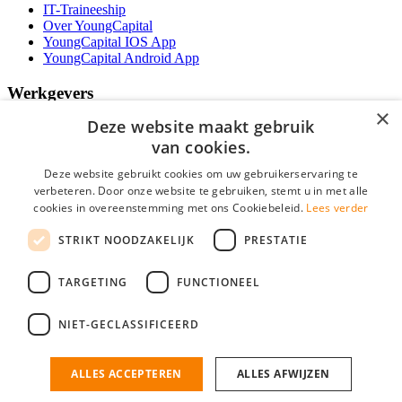
IT-Traineeship
Over YoungCapital
YoungCapital IOS App
YoungCapital Android App
Werkgevers
×
Deze website maakt gebruik
Het concept
Kantoren
van cookies.
Specialismen
Deze website gebruikt cookies om uw gebruikerservaring te
Contractvormen
verbeteren. Door onze website te gebruiken, stemt u in met alle
Brochure aanvragen
cookies in overeenstemming met ons Cookiebeleid.
Lees verder
Vacature aanmelden
Bereken uw tarief
STRIKT NOODZAKELIJK
PRESTATIE
F.A.Q.
Partners
TARGETING
FUNCTIONEEL
Social
NIET-GECLASSIFICEERD
ALLES ACCEPTEREN
ALLES AFWIJZEN
Mogen wij cookies plaatsen? Check hier ons
cookiestatement
IT Vacatures is onderdeel van YoungCapital • © 2026 • KvK nr: 34199416 •