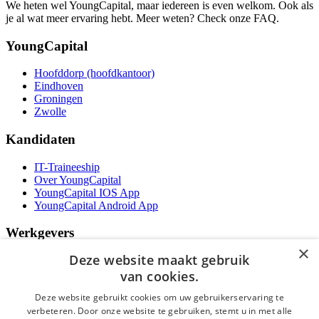
We heten wel YoungCapital, maar iedereen is even welkom. Ook als
je al wat meer ervaring hebt. Meer weten? Check onze FAQ.
YoungCapital
Hoofddorp (hoofdkantoor)
Eindhoven
Groningen
Zwolle
Kandidaten
IT-Traineeship
Over YoungCapital
YoungCapital IOS App
YoungCapital Android App
Werkgevers
×
Deze website maakt gebruik
Het concept
Kantoren
van cookies.
Specialismen
Deze website gebruikt cookies om uw gebruikerservaring te
Contractvormen
verbeteren. Door onze website te gebruiken, stemt u in met alle
Brochure aanvragen