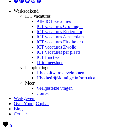
Werkzoekend
ICT vacatures
Alle ICT vacatures
ICT vacatures Groningen
ICT vacatures Rotterdam
ICT vacatures Amsterdam
ICT vacatures Eindhoven
ICT vacatures Zwolle
ICT vacatures per plaats
ICT functies
IT traineeships
IT opleidingen
Hbo software development
Hbo bedrijfskundige informatica
Meer
Veelgestelde vragen
Contact
Werkgevers
Over YoungCapital
Blog
Contact
0