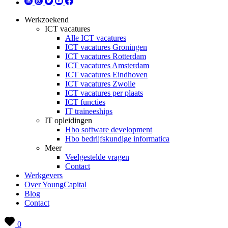
Werkzoekend
ICT vacatures
Alle ICT vacatures
ICT vacatures Groningen
ICT vacatures Rotterdam
ICT vacatures Amsterdam
ICT vacatures Eindhoven
ICT vacatures Zwolle
ICT vacatures per plaats
ICT functies
IT traineeships
IT opleidingen
Hbo software development
Hbo bedrijfskundige informatica
Meer
Veelgestelde vragen
Contact
Werkgevers
Over YoungCapital
Blog
Contact
0