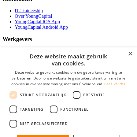
IT-Traineeship
Over YoungCapital
YoungCapital IOS App
YoungCapital Android App
Werkgevers
Het concept
×
Deze website maakt gebruik
Kantoren
Specialismen
van cookies.
Contractvormen
Deze website gebruikt cookies om uw gebruikerservaring te
Brochure aanvragen
verbeteren. Door onze website te gebruiken, stemt u in met alle
Vacature aanmelden
Bereken uw tarief
cookies in overeenstemming met ons Cookiebeleid.
Lees verder
F.A.Q.
STRIKT NOODZAKELIJK
PRESTATIE
Partners
Social
TARGETING
FUNCTIONEEL
NIET-GECLASSIFICEERD
Zoeken