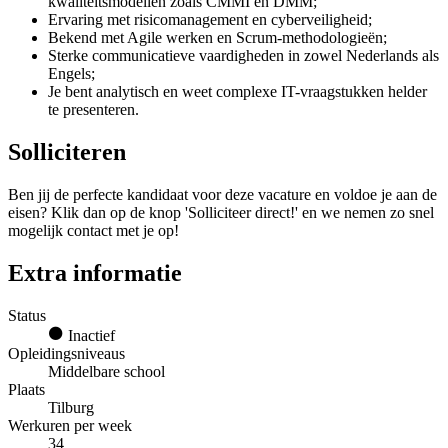
kwaliteitsmodellen zoals CMMI en DMM;
Ervaring met risicomanagement en cyberveiligheid;
Bekend met Agile werken en Scrum-methodologieën;
Sterke communicatieve vaardigheden in zowel Nederlands als
Engels;
Je bent analytisch en weet complexe IT-vraagstukken helder
te presenteren.
Solliciteren
Ben jij de perfecte kandidaat voor deze vacature en voldoe je aan de
eisen? Klik dan op de knop 'Solliciteer direct!' en we nemen zo snel
mogelijk contact met je op!
Extra informatie
Status
Inactief
Opleidingsniveaus
Middelbare school
Plaats
Tilburg
Werkuren per week
34