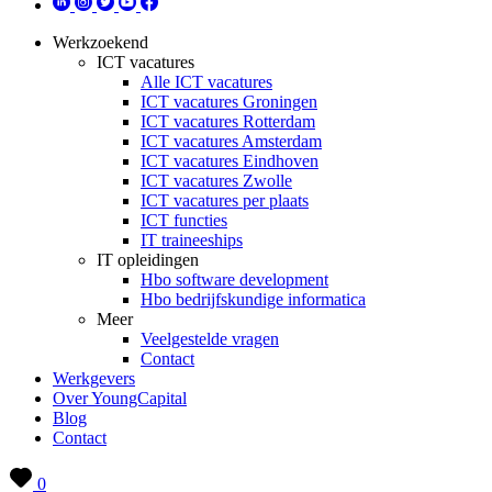
Werkzoekend
ICT vacatures
Alle ICT vacatures
ICT vacatures Groningen
ICT vacatures Rotterdam
ICT vacatures Amsterdam
ICT vacatures Eindhoven
ICT vacatures Zwolle
ICT vacatures per plaats
ICT functies
IT traineeships
IT opleidingen
Hbo software development
Hbo bedrijfskundige informatica
Meer
Veelgestelde vragen
Contact
Werkgevers
Over YoungCapital
Blog
Contact
0