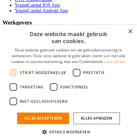
YoungCapital IOS App
YoungCapital Android App
Werkgevers
×
Deze website maakt gebruik
Het concept
Kantoren
van cookies.
Specialismen
Deze website gebruikt cookies om uw gebruikerservaring te
Contractvormen
verbeteren. Door onze website te gebruiken, stemt u in met alle
Brochure aanvragen
cookies in overeenstemming met ons Cookiebeleid.
Lees verder
Vacature aanmelden
Bereken uw tarief
STRIKT NOODZAKELIJK
PRESTATIE
F.A.Q.
Partners
TARGETING
FUNCTIONEEL
Social
NIET-GECLASSIFICEERD
ALLES ACCEPTEREN
ALLES AFWIJZEN
Mogen wij cookies plaatsen? Check hier ons
cookiestatement
IT Vacatures is onderdeel van YoungCapital • © 2026 • KvK nr: 34199416 •
Algemene voorwaarden
•
Privacy
Contact
•
YoungCapital score
DETAILS WEERGEVEN
Ok
4.3 - 3366 reviews