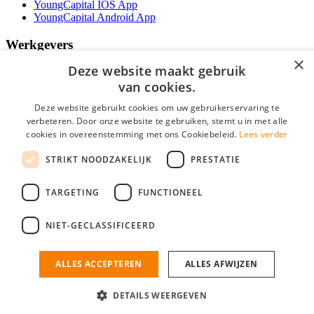
YoungCapital IOS App
YoungCapital Android App
Werkgevers
×
Deze website maakt gebruik
Het concept
Kantoren
van cookies.
Specialismen
Deze website gebruikt cookies om uw gebruikerservaring te
Contractvormen
verbeteren. Door onze website te gebruiken, stemt u in met alle
Brochure aanvragen
cookies in overeenstemming met ons Cookiebeleid.
Lees verder
Vacature aanmelden
Bereken uw tarief
STRIKT NOODZAKELIJK
PRESTATIE
F.A.Q.
Partners
TARGETING
FUNCTIONEEL
Social
NIET-GECLASSIFICEERD
ALLES ACCEPTEREN
ALLES AFWIJZEN
Mogen wij cookies plaatsen? Check hier ons
cookiestatement
IT Vacatures is onderdeel van YoungCapital • © 2026 • KvK nr: 34199416 •
Algemene voorwaarden
•
Privacy
Contact
•
YoungCapital score
DETAILS WEERGEVEN
Ok
4.3 - 3366 reviews