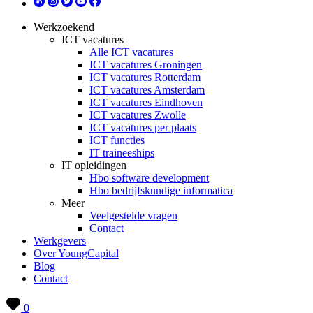
Werkzoekend
ICT vacatures
Alle ICT vacatures
ICT vacatures Groningen
ICT vacatures Rotterdam
ICT vacatures Amsterdam
ICT vacatures Eindhoven
ICT vacatures Zwolle
ICT vacatures per plaats
ICT functies
IT traineeships
IT opleidingen
Hbo software development
Hbo bedrijfskundige informatica
Meer
Veelgestelde vragen
Contact
Werkgevers
Over YoungCapital
Blog
Contact
0