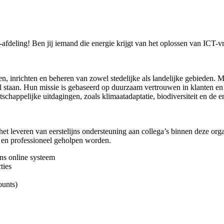
T-afdeling! Ben jij iemand die energie krijgt van het oplossen van ICT
n, inrichten en beheren van zowel stedelijke als landelijke gebieden.
Me
 staan.
Hun missie is gebaseerd op duurzaam vertrouwen in klanten en 
chappelijke uitdagingen, zoals klimaatadaptatie, biodiversiteit en de ene
t leveren van eerstelijns ondersteuning aan collega’s binnen deze orga
l en professioneel geholpen worden.
ons online systeem
ties
ounts)