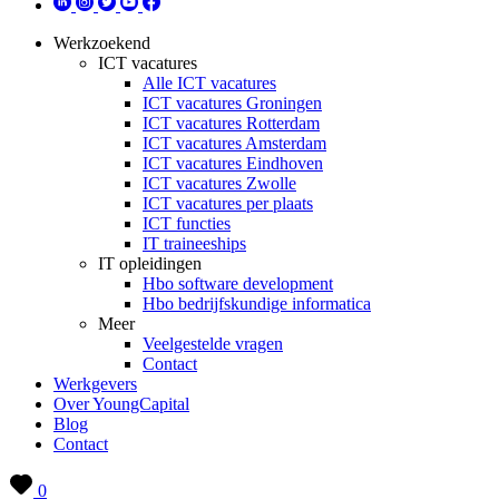
Werkzoekend
ICT vacatures
Alle ICT vacatures
ICT vacatures Groningen
ICT vacatures Rotterdam
ICT vacatures Amsterdam
ICT vacatures Eindhoven
ICT vacatures Zwolle
ICT vacatures per plaats
ICT functies
IT traineeships
IT opleidingen
Hbo software development
Hbo bedrijfskundige informatica
Meer
Veelgestelde vragen
Contact
Werkgevers
Over YoungCapital
Blog
Contact
0