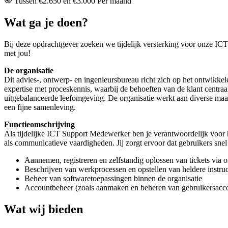
Tussen €2.650 en €3.000 Per maand
Wat ga je doen?
Bij deze opdrachtgever zoeken we tijdelijk versterking voor onze IC
met jou!
De organisatie
Dit advies-, ontwerp- en ingenieursbureau richt zich op het ontwikkele
expertise met proceskennis, waarbij de behoeften van de klant centraal
uitgebalanceerde leefomgeving.
De organisatie werkt aan diverse maats
een fijne samenleving.
Functieomschrijving
Als tijdelijke ICT Support Medewerker ben je verantwoordelijk voor he
als communicatieve vaardigheden. Jij zorgt ervoor dat gebruikers sne
Aannemen, registreren en zelfstandig oplossen van tickets via 
Beschrijven van werkprocessen en opstellen van heldere instruc
Beheer van softwaretoepassingen binnen de organisatie
Accountbeheer (zoals aanmaken en beheren van gebruikersacc
Wat wij bieden