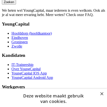
Zoeken
We heten wel YoungCapital, maar iedereen is even welkom. Ook als
je al wat meer ervaring hebt. Meer weten? Check onze FAQ.
YoungCapital
Hoofddorp (hoofdkantoor)
Eindhoven
Groningen
Zwolle
Kandidaten
IT-Traineeship
Over YoungCapital
YoungCapital IOS App
YoungCapital Android App
Werkgevers
×
Deze website maakt gebruik
Het concept
Kantoren
van cookies.
Specialismen