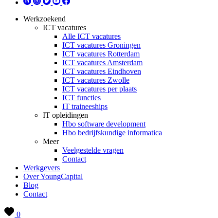
Werkzoekend
ICT vacatures
Alle ICT vacatures
ICT vacatures Groningen
ICT vacatures Rotterdam
ICT vacatures Amsterdam
ICT vacatures Eindhoven
ICT vacatures Zwolle
ICT vacatures per plaats
ICT functies
IT traineeships
IT opleidingen
Hbo software development
Hbo bedrijfskundige informatica
Meer
Veelgestelde vragen
Contact
Werkgevers
Over YoungCapital
Blog
Contact
0