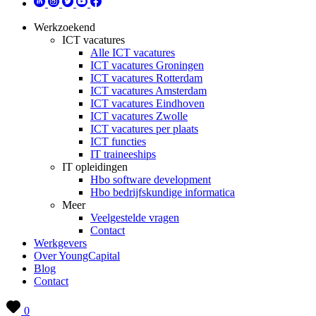
Werkzoekend
ICT vacatures
Alle ICT vacatures
ICT vacatures Groningen
ICT vacatures Rotterdam
ICT vacatures Amsterdam
ICT vacatures Eindhoven
ICT vacatures Zwolle
ICT vacatures per plaats
ICT functies
IT traineeships
IT opleidingen
Hbo software development
Hbo bedrijfskundige informatica
Meer
Veelgestelde vragen
Contact
Werkgevers
Over YoungCapital
Blog
Contact
0