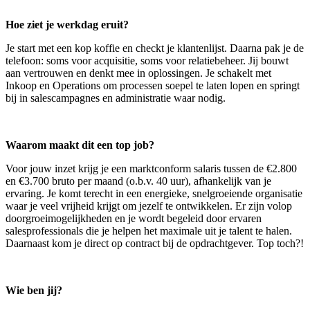
Hoe ziet je werkdag eruit?
Je start met een kop koffie en checkt je klantenlijst. Daarna pak je de
telefoon: soms voor acquisitie, soms voor relatiebeheer. Jij bouwt
aan vertrouwen en denkt mee in oplossingen. Je schakelt met
Inkoop en Operations om processen soepel te laten lopen en springt
bij in salescampagnes en administratie waar nodig.
Waarom maakt dit een top job?
Voor jouw inzet krijg je een marktconform salaris tussen de €2.800
en €3.700 bruto per maand (o.b.v. 40 uur), afhankelijk van je
ervaring. Je komt terecht in een energieke, snelgroeiende organisatie
waar je veel vrijheid krijgt om jezelf te ontwikkelen. Er zijn volop
doorgroeimogelijkheden en je wordt begeleid door ervaren
salesprofessionals die je helpen het maximale uit je talent te halen.
Daarnaast kom je direct op contract bij de opdrachtgever. Top toch?!
Wie ben jij?