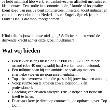
Je hebt minimaal hbo werk- en denkniveau en affiniteit met sales en
klantcontact. Een studie in economie, bedrijfskunde of hospitality
komt goed van pas. Je bent commercieel ingesteld, toont initiatief en
communiceert vlot in het Nederlands en Engels. Spreek je ook
Duits? Dan is dat mooi meegenomen.
Klinkt dit als jouw nieuwe uitdaging? Solliciteer nu en word de
drijvende kracht achter onze groei in Alkmaar!
Wat wij bieden
Een lekker salaris tussen de € 2.800 en € 3.700 bruto per
maand (obv 40 uur) waarbij hard werken wordt beloond;
Een fulltime baan bij een ambitieuze scale-up met een
energieke vibe en no-nonsense mentaliteit;
Top arbeidsvoorwaarden die passen bij jouw inzet en ambitie;
Volop ruimte om te groeien zowel persoonlijk én
professioneel;
Coaching van ervaren salespro’s die je helpen het beste uit
jezelf te halen;
Daarnaast kom je direct op contract bij de opdrachtgever. Top
toch?!