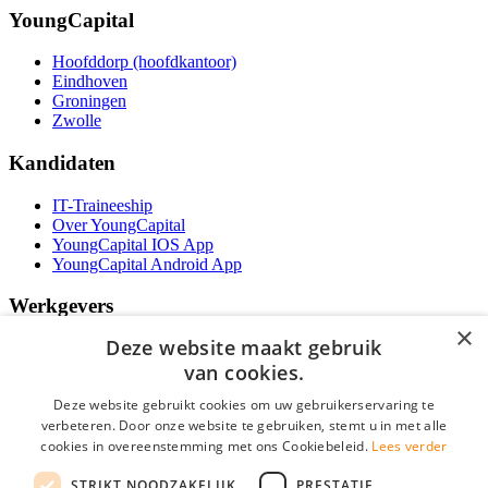
YoungCapital
Hoofddorp (hoofdkantoor)
Eindhoven
Groningen
Zwolle
Kandidaten
IT-Traineeship
Over YoungCapital
YoungCapital IOS App
YoungCapital Android App
Werkgevers
×
Deze website maakt gebruik
Het concept
Kantoren
van cookies.
Specialismen
Deze website gebruikt cookies om uw gebruikerservaring te
Contractvormen
verbeteren. Door onze website te gebruiken, stemt u in met alle
Brochure aanvragen
cookies in overeenstemming met ons Cookiebeleid.
Lees verder
Vacature aanmelden
Bereken uw tarief
STRIKT NOODZAKELIJK
PRESTATIE
F.A.Q.