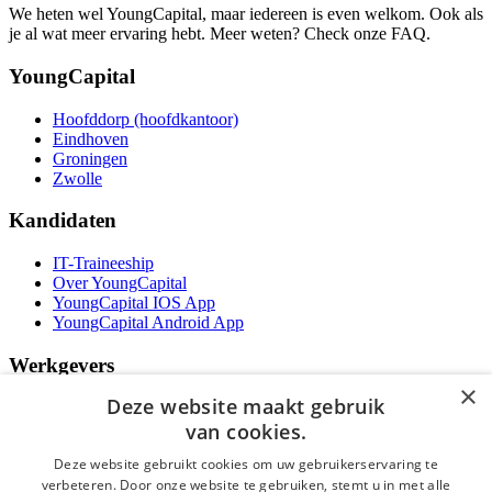
We heten wel YoungCapital, maar iedereen is even welkom. Ook als
je al wat meer ervaring hebt. Meer weten? Check onze FAQ.
YoungCapital
Hoofddorp (hoofdkantoor)
Eindhoven
Groningen
Zwolle
Kandidaten
IT-Traineeship
Over YoungCapital
YoungCapital IOS App
YoungCapital Android App
Werkgevers
×
Deze website maakt gebruik
Het concept
Kantoren
van cookies.
Specialismen
Deze website gebruikt cookies om uw gebruikerservaring te
Contractvormen
verbeteren. Door onze website te gebruiken, stemt u in met alle
Brochure aanvragen