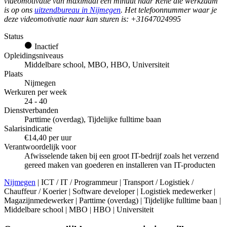
videomotivatie van maximaal een minuut naar René die werkzaam
is op ons
uitzendbureau in Nijmegen
. Het telefoonnummer waar je
deze videomotivatie naar kan sturen is:
+31647024995
Status
Inactief
Opleidingsniveaus
Middelbare school, MBO, HBO, Universiteit
Plaats
Nijmegen
Werkuren per week
24 - 40
Dienstverbanden
Parttime (overdag), Tijdelijke fulltime baan
Salarisindicatie
€14,40 per uur
Verantwoordelijk voor
Afwisselende taken bij een groot IT-bedrijf zoals het verzend
gereed maken van goederen en installeren van IT-producten
Nijmegen
| ICT / IT / Programmeur | Transport / Logistiek /
Chauffeur / Koerier | Software developer | Logistiek medewerker |
Magazijnmedewerker | Parttime (overdag) | Tijdelijke fulltime baan |
Middelbare school | MBO | HBO | Universiteit