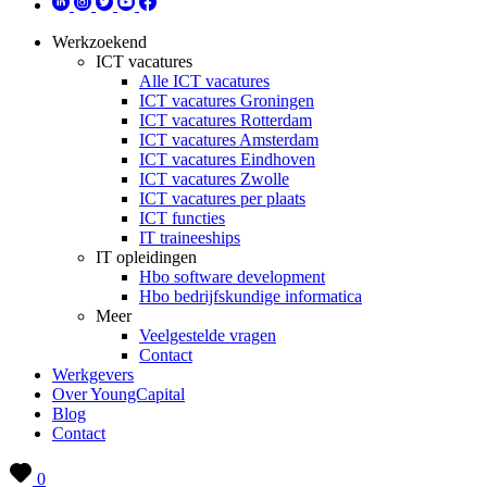
Werkzoekend
ICT vacatures
Alle ICT vacatures
ICT vacatures Groningen
ICT vacatures Rotterdam
ICT vacatures Amsterdam
ICT vacatures Eindhoven
ICT vacatures Zwolle
ICT vacatures per plaats
ICT functies
IT traineeships
IT opleidingen
Hbo software development
Hbo bedrijfskundige informatica
Meer
Veelgestelde vragen
Contact
Werkgevers
Over YoungCapital
Blog
Contact
0