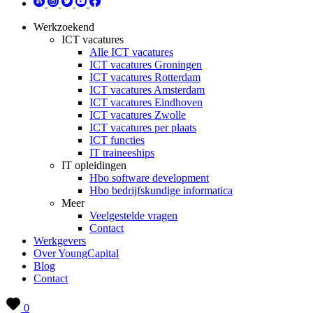
Werkzoekend
ICT vacatures
Alle ICT vacatures
ICT vacatures Groningen
ICT vacatures Rotterdam
ICT vacatures Amsterdam
ICT vacatures Eindhoven
ICT vacatures Zwolle
ICT vacatures per plaats
ICT functies
IT traineeships
IT opleidingen
Hbo software development
Hbo bedrijfskundige informatica
Meer
Veelgestelde vragen
Contact
Werkgevers
Over YoungCapital
Blog
Contact
0