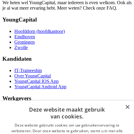
We heten wel YoungCapital, maar iedereen is even welkom. Ook als
je al wat meer ervaring hebt. Meer weten? Check onze FAQ.
YoungCapital
Hoofddorp (hoofdkantoor)
Eindhoven
Groningen
Zwolle
Kandidaten
IT-Traineeship
Over YoungCapital
YoungCapital IOS App
YoungCapital Android App
Werkgevers
×
Deze website maakt gebruik
Het concept
Kantoren
van cookies.
Specialismen
Deze website gebruikt cookies om uw gebruikerservaring te
Contractvormen
verbeteren. Door onze website te gebruiken, stemt u in met alle
Brochure aanvragen