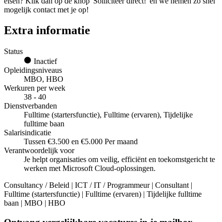
eisen? Klik dan op de knop 'Solliciteer direct!' en we nemen zo snel
mogelijk contact met je op!
Extra informatie
Status
Inactief
Opleidingsniveaus
MBO, HBO
Werkuren per week
38 - 40
Dienstverbanden
Fulltime (startersfunctie), Fulltime (ervaren), Tijdelijke
fulltime baan
Salarisindicatie
Tussen €3.500 en €5.000 Per maand
Verantwoordelijk voor
Je helpt organisaties om veilig, efficiënt en toekomstgericht te
werken met Microsoft Cloud-oplossingen.
Consultancy / Beleid | ICT / IT / Programmeur | Consultant |
Fulltime (startersfunctie) | Fulltime (ervaren) | Tijdelijke fulltime
baan | MBO | HBO