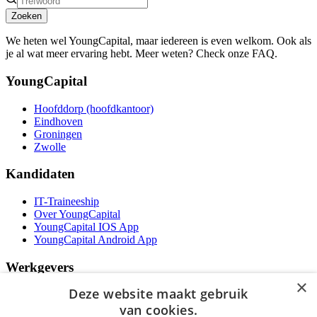
Zoeken
We heten wel YoungCapital, maar iedereen is even welkom. Ook als
je al wat meer ervaring hebt. Meer weten? Check onze FAQ.
YoungCapital
Hoofddorp (hoofdkantoor)
Eindhoven
Groningen
Zwolle
Kandidaten
IT-Traineeship
Over YoungCapital
YoungCapital IOS App
YoungCapital Android App
Werkgevers
×
Deze website maakt gebruik
Het concept
Kantoren
van cookies.