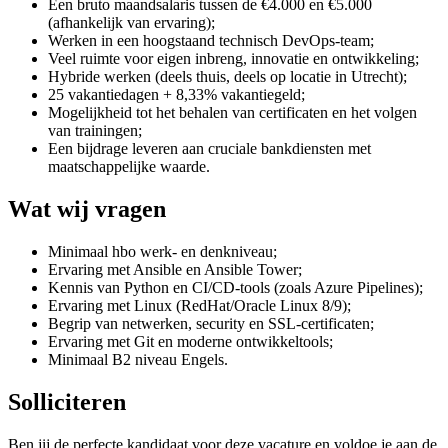
Een bruto maandsalaris tussen de €4.000 en €5.000
(afhankelijk van ervaring);
Werken in een hoogstaand technisch DevOps-team;
Veel ruimte voor eigen inbreng, innovatie en ontwikkeling;
Hybride werken (deels thuis, deels op locatie in Utrecht);
25 vakantiedagen + 8,33% vakantiegeld;
Mogelijkheid tot het behalen van certificaten en het volgen
van trainingen;
Een bijdrage leveren aan cruciale bankdiensten met
maatschappelijke waarde.
Wat wij vragen
Minimaal hbo werk- en denkniveau;
Ervaring met Ansible en Ansible Tower;
Kennis van Python en CI/CD-tools (zoals Azure Pipelines);
Ervaring met Linux (RedHat/Oracle Linux 8/9);
Begrip van netwerken, security en SSL-certificaten;
Ervaring met Git en moderne ontwikkeltools;
Minimaal B2 niveau Engels.
Solliciteren
Ben jij de perfecte kandidaat voor deze vacature en voldoe je aan de