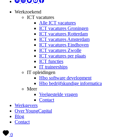
Werkzoekend
ICT vacatures
Alle ICT vacatures
ICT vacatures Groningen
ICT vacatures Rotterdam
ICT vacatures Amsterdam
ICT vacatures Eindhoven
ICT vacatures Zwolle
ICT vacatures per plaats
ICT functies
IT traineeships
IT opleidingen
Hbo software development
Hbo bedrijfskundige informatica
Meer
Veelgestelde vragen
Contact
Werkgevers
Over YoungCapital
Blog
Contact
0