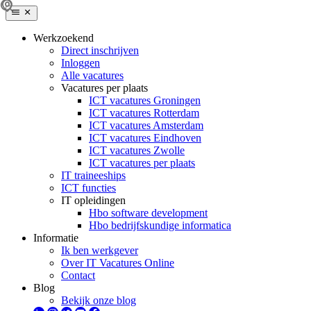
Werkzoekend
Direct inschrijven
Inloggen
Alle vacatures
Vacatures per plaats
ICT vacatures Groningen
ICT vacatures Rotterdam
ICT vacatures Amsterdam
ICT vacatures Eindhoven
ICT vacatures Zwolle
ICT vacatures per plaats
IT traineeships
ICT functies
IT opleidingen
Hbo software development
Hbo bedrijfskundige informatica
Informatie
Ik ben werkgever
Over IT Vacatures Online
Contact
Blog
Bekijk onze blog