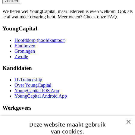
Zoeken
We heten wel YoungCapital, maar iedereen is even welkom. Ook als
je al wat meer ervaring hebt. Meer weten? Check onze FAQ.
YoungCapital
Hoofddorp (hoofdkantoor)
Eindhoven
Groningen
Zwolle
Kandidaten
IT-Traineeship
Over YoungCapital
YoungCapital IOS App
YoungCapital Android App
Werkgevers
Het concept
×
Deze website maakt gebruik
Kantoren
Specialismen
van cookies.