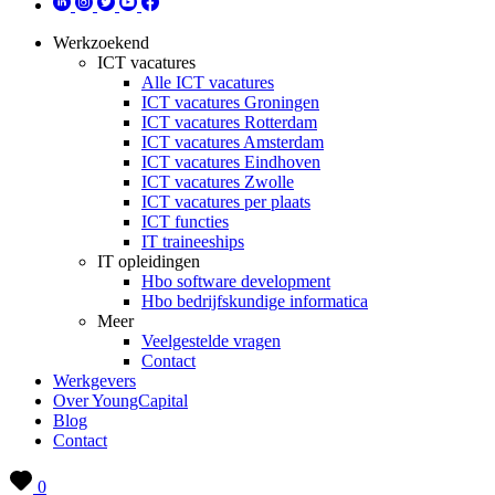
Werkzoekend
ICT vacatures
Alle ICT vacatures
ICT vacatures Groningen
ICT vacatures Rotterdam
ICT vacatures Amsterdam
ICT vacatures Eindhoven
ICT vacatures Zwolle
ICT vacatures per plaats
ICT functies
IT traineeships
IT opleidingen
Hbo software development
Hbo bedrijfskundige informatica
Meer
Veelgestelde vragen
Contact
Werkgevers
Over YoungCapital
Blog
Contact
0