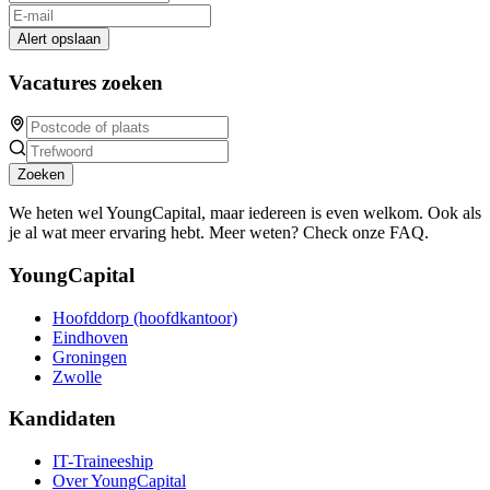
Alert opslaan
Vacatures zoeken
Zoeken
We heten wel YoungCapital, maar iedereen is even welkom. Ook als
je al wat meer ervaring hebt. Meer weten? Check onze FAQ.
YoungCapital
Hoofddorp (hoofdkantoor)
Eindhoven
Groningen
Zwolle
Kandidaten
IT-Traineeship
Over YoungCapital