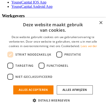
YoungCapital IOS App
YoungCapital Android App
Werkgevers
×
Deze website maakt gebruik
Het concept
Kantoren
van cookies.
Specialismen
Deze website gebruikt cookies om uw gebruikerservaring te
Contractvormen
verbeteren. Door onze website te gebruiken, stemt u in met alle
Brochure aanvragen
cookies in overeenstemming met ons Cookiebeleid.
Lees verder
Vacature aanmelden
Bereken uw tarief
STRIKT NOODZAKELIJK
PRESTATIE
F.A.Q.
Partners
TARGETING
FUNCTIONEEL
Social
NIET-GECLASSIFICEERD
ALLES ACCEPTEREN
ALLES AFWIJZEN
Mogen wij cookies plaatsen? Check hier ons
cookiestatement
IT Vacatures is onderdeel van YoungCapital • © 2026 • KvK nr: 34199416 •
Algemene voorwaarden
•
Privacy
Contact
•
YoungCapital score
DETAILS WEERGEVEN
Ok
4.3 - 3366 reviews