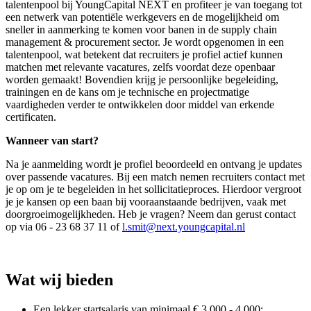
talentenpool bij YoungCapital NEXT en profiteer je van toegang tot
een netwerk van potentiële werkgevers en de mogelijkheid om
sneller in aanmerking te komen voor banen in de supply chain
management & procurement sector. Je wordt opgenomen in een
talentenpool, wat betekent dat recruiters je profiel actief kunnen
matchen met relevante vacatures, zelfs voordat deze openbaar
worden gemaakt! Bovendien krijg je persoonlijke begeleiding,
trainingen en de kans om je technische en projectmatige
vaardigheden verder te ontwikkelen door middel van erkende
certificaten.
Wanneer van start?
Na je aanmelding wordt je profiel beoordeeld en ontvang je updates
over passende vacatures. Bij een match nemen recruiters contact met
je op om je te begeleiden in het sollicitatieproces. Hierdoor vergroot
je je kansen op een baan bij vooraanstaande bedrijven, vaak met
doorgroeimogelijkheden. Heb je vragen? Neem dan gerust contact
op via 06 - 23 68 37 11 of
l.smit@next.youngcapital.nl
Wat wij bieden
Een lekker startsalaris van minimaal € 3.000 - 4.000;