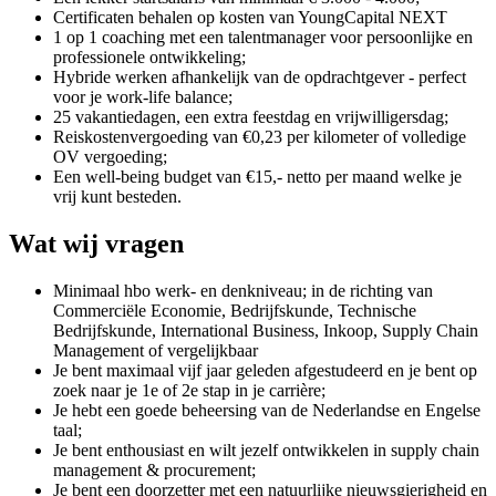
Certificaten behalen op kosten van YoungCapital NEXT
1 op 1 coaching met een talentmanager voor persoonlijke en
professionele ontwikkeling;
Hybride werken afhankelijk van de opdrachtgever - perfect
voor je work-life balance;
25 vakantiedagen, een extra feestdag en vrijwilligersdag;
Reiskostenvergoeding van €0,23 per kilometer of volledige
OV vergoeding;
Een well-being budget van €15,- netto per maand welke je
vrij kunt besteden.
Wat wij vragen
Minimaal hbo werk- en denkniveau; in de richting van
Commerciële Economie, Bedrijfskunde, Technische
Bedrijfskunde, International Business, Inkoop, Supply Chain
Management of vergelijkbaar
Je bent maximaal vijf jaar geleden afgestudeerd en je bent op
zoek naar je 1e of 2e stap in je carrière;
Je hebt een goede beheersing van de Nederlandse en Engelse
taal;
Je bent enthousiast en wilt jezelf ontwikkelen in supply chain
management & procurement;
Je bent een doorzetter met een natuurlijke nieuwsgierigheid en