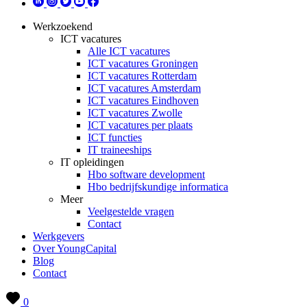
Werkzoekend
ICT vacatures
Alle ICT vacatures
ICT vacatures Groningen
ICT vacatures Rotterdam
ICT vacatures Amsterdam
ICT vacatures Eindhoven
ICT vacatures Zwolle
ICT vacatures per plaats
ICT functies
IT traineeships
IT opleidingen
Hbo software development
Hbo bedrijfskundige informatica
Meer
Veelgestelde vragen
Contact
Werkgevers
Over YoungCapital
Blog
Contact
0