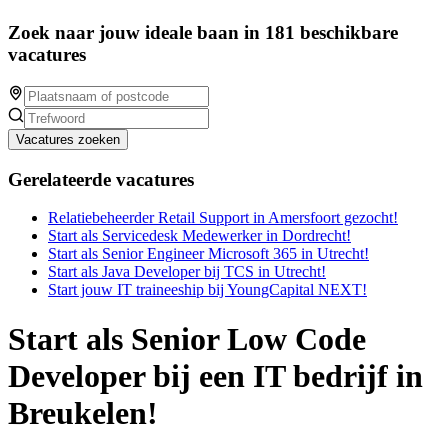
Zoek naar jouw ideale baan in 181 beschikbare
vacatures
Vacatures zoeken
Gerelateerde vacatures
Relatiebeheerder Retail Support in Amersfoort gezocht!
Start als Servicedesk Medewerker in Dordrecht!
Start als Senior Engineer Microsoft 365 in Utrecht!
Start als Java Developer bij TCS in Utrecht!
Start jouw IT traineeship bij YoungCapital NEXT!
Start als Senior Low Code
Developer bij een IT bedrijf in
Breukelen!