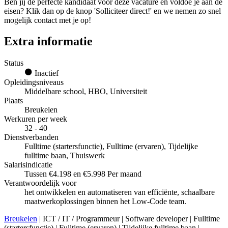
Ben jij de perfecte kandidaat voor deze vacature en voldoe je aan de
eisen? Klik dan op de knop 'Solliciteer direct!' en we nemen zo snel
mogelijk contact met je op!
Extra informatie
Status
Inactief
Opleidingsniveaus
Middelbare school, HBO, Universiteit
Plaats
Breukelen
Werkuren per week
32 - 40
Dienstverbanden
Fulltime (startersfunctie), Fulltime (ervaren), Tijdelijke
fulltime baan, Thuiswerk
Salarisindicatie
Tussen €4.198 en €5.998 Per maand
Verantwoordelijk voor
het ontwikkelen en automatiseren van efficiënte, schaalbare
maatwerkoplossingen binnen het Low-Code team.
Breukelen
| ICT / IT / Programmeur | Software developer | Fulltime
(startersfunctie) | Fulltime (ervaren) | Tijdelijke fulltime baan |