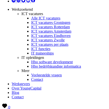
Werkzoekend
ICT vacatures
Alle ICT vacatures
ICT vacatures Groningen
ICT vacatures Rotterdam
ICT vacatures Amsterdam
ICT vacatures Eindhoven
ICT vacatures Zwolle
ICT vacatures per plaats
ICT functies
IT traineeships
IT opleidingen
Hbo software development
Hbo bedrijfskundige informatica
Meer
Veelgestelde vragen
Contact
Werkgevers
Over YoungCapital
Blog
Contact
0