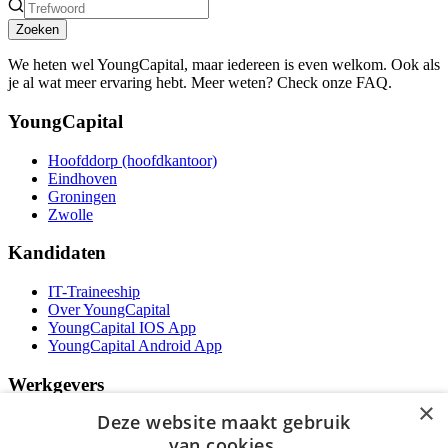
Zoeken
We heten wel YoungCapital, maar iedereen is even welkom. Ook als
je al wat meer ervaring hebt. Meer weten? Check onze FAQ.
YoungCapital
Hoofddorp (hoofdkantoor)
Eindhoven
Groningen
Zwolle
Kandidaten
IT-Traineeship
Over YoungCapital
YoungCapital IOS App
YoungCapital Android App
Werkgevers
×
Deze website maakt gebruik
Het concept
Kantoren
van cookies.