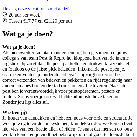
Helaas, deze vacature is niet actief.
20 uur per week
Tussen €17,77 en €21,29 per uur
Wat ga je doen?
Wat ga je doen?
Als medewerker facilitaire ondersteuning ben jij samen met jouw
collega’s van team Post & Repro het kloppend hart van de interne
logistiek. Jij zorgt dat alle post, pakketten en drukwerk razendsnel
en foutloos op de juiste plek belanden. Inkomende post open je,
scan je en verdeel je onder de collega’s. Jij zorgt ook voor het
correct verzenden van brieven en pakketten en rijdt regelmatig naar
andere locaties binnen de stad om spullen af te leveren. Naast de
post ben je verantwoordelijk voor printopdrachten, posters en
folders. Soms voer je ook wat lichte administratieve taken uit.
Zonder jou ligt alles stil.
Wie ben jij?
Jij houdt van aanpakken en hebt een neus voor orde en structuur. Je
weet je weg te vinden in systemen, kunt lekker doorwerken en bent
niet vies van een beetje tillen of rijden. Je snapt dat mensen op jouw
werk rekenen en je vindt het belangrijk om dat goed te doen. Je bent