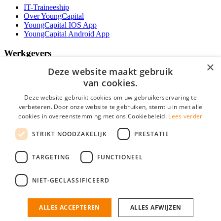
IT-Traineeship
Over YoungCapital
YoungCapital IOS App
YoungCapital Android App
Werkgevers
×
Deze website maakt gebruik
Het concept
Kantoren
van cookies.
Specialismen
Deze website gebruikt cookies om uw gebruikerservaring te
Contractvormen
verbeteren. Door onze website te gebruiken, stemt u in met alle
Brochure aanvragen
cookies in overeenstemming met ons Cookiebeleid.
Lees verder
Vacature aanmelden
Bereken uw tarief
STRIKT NOODZAKELIJK
PRESTATIE
F.A.Q.
Partners
TARGETING
FUNCTIONEEL
Social
NIET-GECLASSIFICEERD
ALLES ACCEPTEREN
ALLES AFWIJZEN
Mogen wij cookies plaatsen? Check hier ons
cookiestatement
IT Vacatures is onderdeel van YoungCapital • © 2026 • KvK nr: 34199416 •