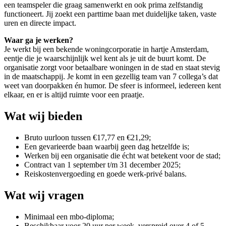
een teamspeler die graag samenwerkt en ook prima zelfstandig
functioneert. Jij zoekt een parttime baan met duidelijke taken, vaste
uren en directe impact.
Waar ga je werken?
Je werkt bij een bekende woningcorporatie in hartje Amsterdam,
eentje die je waarschijnlijk wel kent als je uit de buurt komt. De
organisatie zorgt voor betaalbare woningen in de stad en staat stevig
in de maatschappij. Je komt in een gezellig team van 7 collega’s dat
weet van doorpakken én humor. De sfeer is informeel, iedereen kent
elkaar, en er is altijd ruimte voor een praatje.
Wat wij bieden
Bruto uurloon tussen €17,77 en €21,29;
Een gevarieerde baan waarbij geen dag hetzelfde is;
Werken bij een organisatie die écht wat betekent voor de stad;
Contract van 1 september t/m 31 december 2025;
Reiskostenvergoeding en goede werk-privé balans.
Wat wij vragen
Minimaal een mbo-diploma;
Beschikbaar voor 20 uur per week, verspreid over 4 of 5