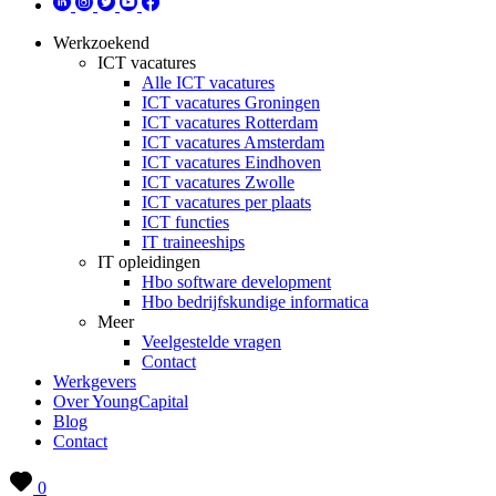
Werkzoekend
ICT vacatures
Alle ICT vacatures
ICT vacatures Groningen
ICT vacatures Rotterdam
ICT vacatures Amsterdam
ICT vacatures Eindhoven
ICT vacatures Zwolle
ICT vacatures per plaats
ICT functies
IT traineeships
IT opleidingen
Hbo software development
Hbo bedrijfskundige informatica
Meer
Veelgestelde vragen
Contact
Werkgevers
Over YoungCapital
Blog
Contact
0