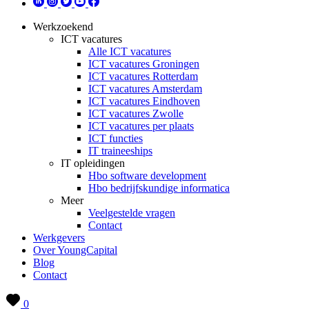
Werkzoekend
ICT vacatures
Alle ICT vacatures
ICT vacatures Groningen
ICT vacatures Rotterdam
ICT vacatures Amsterdam
ICT vacatures Eindhoven
ICT vacatures Zwolle
ICT vacatures per plaats
ICT functies
IT traineeships
IT opleidingen
Hbo software development
Hbo bedrijfskundige informatica
Meer
Veelgestelde vragen
Contact
Werkgevers
Over YoungCapital
Blog
Contact
0