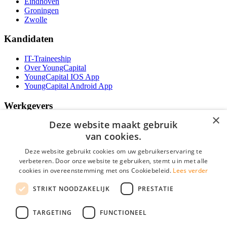
Eindhoven
Groningen
Zwolle
Kandidaten
IT-Traineeship
Over YoungCapital
YoungCapital IOS App
YoungCapital Android App
Werkgevers
×
Deze website maakt gebruik
Het concept
Kantoren
van cookies.
Specialismen
Deze website gebruikt cookies om uw gebruikerservaring te
Contractvormen
verbeteren. Door onze website te gebruiken, stemt u in met alle
Brochure aanvragen
cookies in overeenstemming met ons Cookiebeleid.
Lees verder
Vacature aanmelden
Bereken uw tarief
STRIKT NOODZAKELIJK
PRESTATIE
F.A.Q.
Partners
TARGETING
FUNCTIONEEL
Social