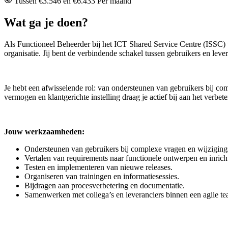
Tussen €3.546 en €6.433 Per maand
Wat ga je doen?
Als Functioneel Beheerder bij het ICT Shared Service Centre (ISSC) v
organisatie. Jij bent de verbindende schakel tussen gebruikers en leve
Je hebt een afwisselende rol: van ondersteunen van gebruikers bij com
vermogen en klantgerichte instelling draag je actief bij aan het verb
Jouw werkzaamheden:
Ondersteunen van gebruikers bij complexe vragen en wijzigin
Vertalen van requirements naar functionele ontwerpen en inricht
Testen en implementeren van nieuwe releases.
Organiseren van trainingen en informatiesessies.
Bijdragen aan procesverbetering en documentatie.
Samenwerken met collega’s en leveranciers binnen een agile te