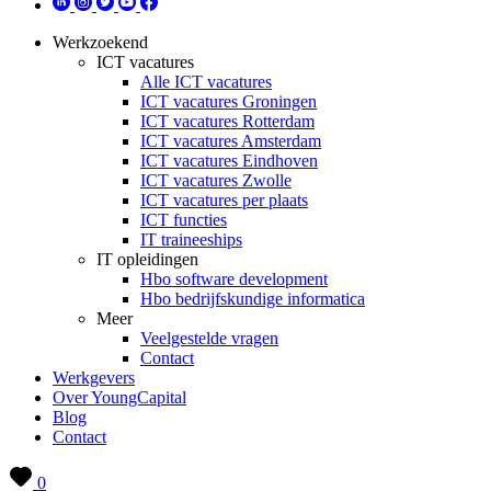
Werkzoekend
ICT vacatures
Alle ICT vacatures
ICT vacatures Groningen
ICT vacatures Rotterdam
ICT vacatures Amsterdam
ICT vacatures Eindhoven
ICT vacatures Zwolle
ICT vacatures per plaats
ICT functies
IT traineeships
IT opleidingen
Hbo software development
Hbo bedrijfskundige informatica
Meer
Veelgestelde vragen
Contact
Werkgevers
Over YoungCapital
Blog
Contact
0