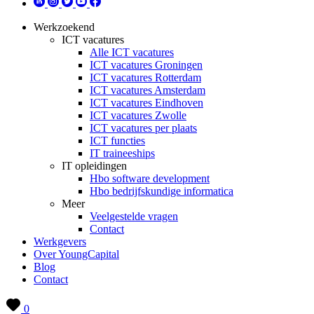
Werkzoekend
ICT vacatures
Alle ICT vacatures
ICT vacatures Groningen
ICT vacatures Rotterdam
ICT vacatures Amsterdam
ICT vacatures Eindhoven
ICT vacatures Zwolle
ICT vacatures per plaats
ICT functies
IT traineeships
IT opleidingen
Hbo software development
Hbo bedrijfskundige informatica
Meer
Veelgestelde vragen
Contact
Werkgevers
Over YoungCapital
Blog
Contact
0