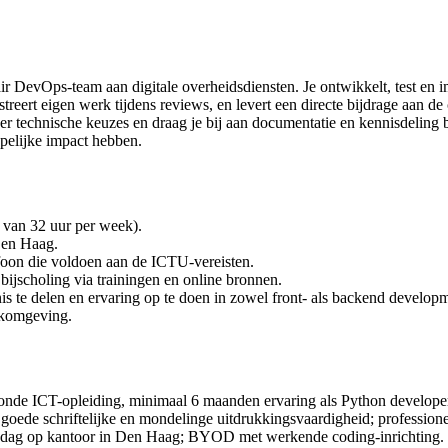
ir DevOps-team aan digitale overheidsdiensten. Je ontwikkelt, test en i
treert eigen werk tijdens reviews, en levert een directe bijdrage aan d
 technische keuzes en draag je bij aan documentatie en kennisdeling bi
ppelijke impact hebben.
 van 32 uur per week).
Den Haag.
foon die voldoen aan de ICTU-vereisten.
bijscholing via trainingen en online bronnen.
s te delen en ervaring op te doen in zowel front- als backend develop
rkomgeving.
nde ICT-opleiding, minimaal 6 maanden ervaring als Python developer 
oede schriftelijke en mondelinge uitdrukkingsvaardigheid; professione
ijdag op kantoor in Den Haag; BYOD met werkende coding-inrichting.