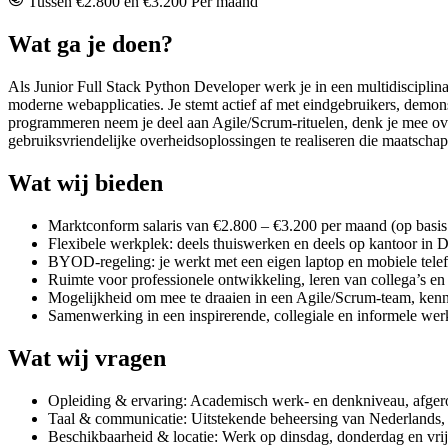
Tussen €2.800 en €3.200 Per maand
Wat ga je doen?
Als Junior Full Stack Python Developer werk je in een multidisciplina
moderne webapplicaties. Je stemt actief af met eindgebruikers, demons
programmeren neem je deel aan Agile/Scrum-rituelen, denk je mee over
gebruiksvriendelijke overheidsoplossingen te realiseren die maatscha
Wat wij bieden
Marktconform salaris van €2.800 – €3.200 per maand (op basis
Flexibele werkplek: deels thuiswerken en deels op kantoor in 
BYOD-regeling: je werkt met een eigen laptop en mobiele tele
Ruimte voor professionele ontwikkeling, leren van collega’s en 
Mogelijkheid om mee te draaien in een Agile/Scrum-team, kenni
Samenwerking in een inspirerende, collegiale en informele we
Wat wij vragen
Opleiding & ervaring: Academisch werk- en denkniveau, afgero
Taal & communicatie: Uitstekende beheersing van Nederlands, g
Beschikbaarheid & locatie: Werk op dinsdag, donderdag en vr