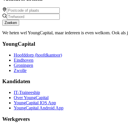
Zoeken
We heten wel YoungCapital, maar iedereen is even welkom. Ook als 
YoungCapital
Hoofddorp (hoofdkantoor)
Eindhoven
Groningen
Zwolle
Kandidaten
IT-Traineeship
Over YoungCapital
YoungCapital IOS App
YoungCapital Android App
Werkgevers