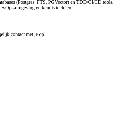
atabases (Postgres, FTS, PGVector) en TDD/CI/CD tools.
e DevOps-omgeving en kennis te delen.
elijk contact met je op!