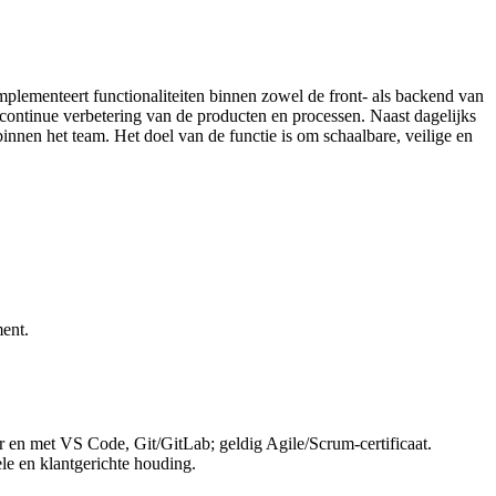
mplementeert functionaliteiten binnen zowel de front- als backend van
e continue verbetering van de producten en processen. Naast dagelijks
nnen het team. Het doel van de functie is om schaalbare, veilige en
ment.
en met VS Code, Git/GitLab; geldig Agile/Scrum-certificaat.
le en klantgerichte houding.