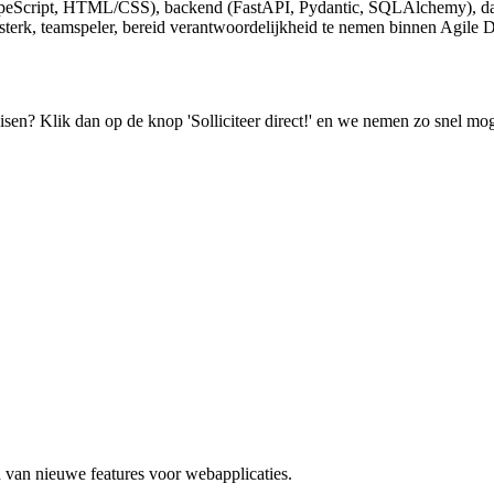
 TypeScript, HTML/CSS), backend (FastAPI, Pydantic, SQLAlchemy), d
h sterk, teamspeler, bereid verantwoordelijkheid te nemen binnen Agil
isen? Klik dan op de knop 'Solliciteer direct!' en we nemen zo snel mog
n van nieuwe features voor webapplicaties.