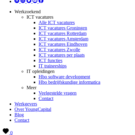
Werkzoekend
ICT vacatures
Alle ICT vacatures
ICT vacatures Groningen
ICT vacatures Rotterdam
ICT vacatures Amsterdam
ICT vacatures Eindhoven
ICT vacatures Zwolle
ICT vacatures per plaats
ICT functies
IT traineeships
IT opleidingen
Hbo software development
Hbo bedrijfskundige informatica
Meer
Veelgestelde vragen
Contact
Werkgevers
Over YoungCapital
Blog
Contact
0