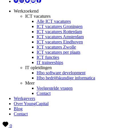
Werkzoekend
ICT vacatures
Alle ICT vacatures
ICT vacatures Groningen
ICT vacatures Rotterdam
ICT vacatures Amsterdam
ICT vacatures Eindhoven
ICT vacatures Zwolle
ICT vacatures per plaats
ICT functies
IT traineeships
IT opleidingen
Hbo software development
Hbo bedrijfskundige informatica
Meer
Veelgestelde vragen
Contact
Werkgevers
Over YoungCapital
Blog
Contact
0