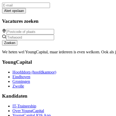
Alert opslaan
Vacatures zoeken
Zoeken
We heten wel YoungCapital, maar iedereen is even welkom. Ook als 
YoungCapital
Hoofddorp (hoofdkantoor)
Eindhoven
Groningen
Zwolle
Kandidaten
IT-Traineeship
Over YoungCapital
YoungCapital IOS App