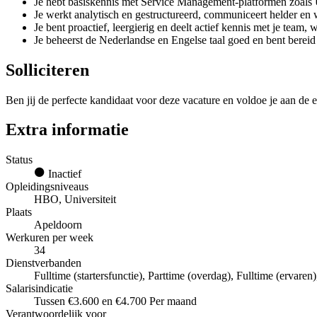
Je hebt basiskennis met Service Management-platformen zoal
Je werkt analytisch en gestructureerd, communiceert helder en w
Je bent proactief, leergierig en deelt actief kennis met je team
Je beheerst de Nederlandse en Engelse taal goed en bent berei
Solliciteren
Ben jij de perfecte kandidaat voor deze vacature en voldoe je aan de e
Extra informatie
Status
Inactief
Opleidingsniveaus
HBO, Universiteit
Plaats
Apeldoorn
Werkuren per week
34
Dienstverbanden
Fulltime (startersfunctie), Parttime (overdag), Fulltime (ervaren
Salarisindicatie
Tussen €3.600 en €4.700 Per maand
Verantwoordelijk voor