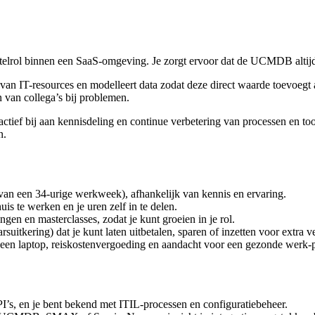
utelrol binnen een SaaS-omgeving. Je zorgt ervoor dat de UCMDB altijd 
ie van IT-resources en modelleert data zodat deze direct waarde toevoeg
n van collega’s bij problemen.
 actief bij aan kennisdeling en continue verbetering van processen en
n.
 van een 34-urige werkweek), afhankelijk van kennis en ervaring.
is te werken en je uren zelf in te delen.
en en masterclasses, zodat je kunt groeien in je rol.
uitkering) dat je kunt laten uitbetalen, sparen of inzetten voor extra ve
en laptop, reiskostenvergoeding en aandacht voor een gezonde werk-p
PI’s, en je bent bekend met ITIL-processen en configuratiebeheer.