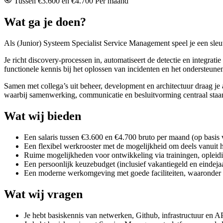
Tussen €3.600 en €4.700 Per maand
Wat ga je doen?
Als (Junior) Systeem Specialist Service Management speel je een sle
Je richt discovery-processen in, automatiseert de detectie en integrat
functionele kennis bij het oplossen van incidenten en het ondersteune
Samen met collega’s uit beheer, development en architectuur draag je
waarbij samenwerking, communicatie en besluitvorming centraal staa
Wat wij bieden
Een salaris tussen €3.600 en €4.700 bruto per maand (op basis
Een flexibel werkrooster met de mogelijkheid om deels vanuit hu
Ruime mogelijkheden voor ontwikkeling via trainingen, opleiding
Een persoonlijk keuzebudget (inclusief vakantiegeld en eindejaars
Een moderne werkomgeving met goede faciliteiten, waaronder e
Wat wij vragen
Je hebt basiskennis van netwerken, Github, infrastructuur en A