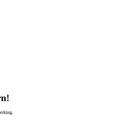
rn!
erking.