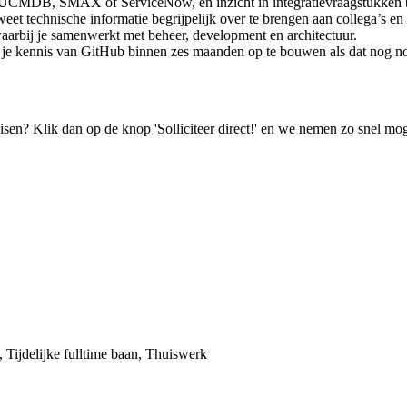
s UCMDB, SMAX of ServiceNow, en inzicht in integratievraagstukken
eet technische informatie begrijpelijk over te brengen aan collega’s en
, waarbij je samenwerkt met beheer, development en architectuur.
d je kennis van GitHub binnen zes maanden op te bouwen als dat nog no
isen? Klik dan op de knop 'Solliciteer direct!' en we nemen zo snel mog
), Tijdelijke fulltime baan, Thuiswerk