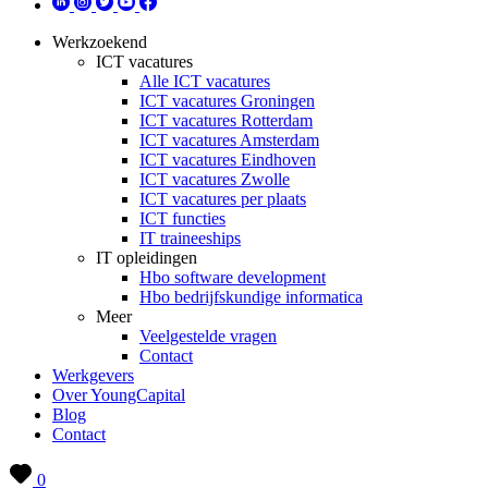
Werkzoekend
ICT vacatures
Alle ICT vacatures
ICT vacatures Groningen
ICT vacatures Rotterdam
ICT vacatures Amsterdam
ICT vacatures Eindhoven
ICT vacatures Zwolle
ICT vacatures per plaats
ICT functies
IT traineeships
IT opleidingen
Hbo software development
Hbo bedrijfskundige informatica
Meer
Veelgestelde vragen
Contact
Werkgevers
Over YoungCapital
Blog
Contact
0