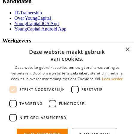
Kandidaten
IT-Traineeship
Over YoungCapital
YoungCapital IOS App
YoungCapital Android App
Werkgevers
×
Deze website maakt gebruik
Het concept
Kantoren
van cookies.
Specialismen
Deze website gebruikt cookies om uw gebruikerservaring te
Contractvormen
verbeteren. Door onze website te gebruiken, stemt u in met alle
Brochure aanvragen
cookies in overeenstemming met ons Cookiebeleid.
Lees verder
Vacature aanmelden
Bereken uw tarief
STRIKT NOODZAKELIJK
PRESTATIE
F.A.Q.
Partners
TARGETING
FUNCTIONEEL
Social
NIET-GECLASSIFICEERD