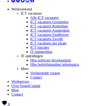
Werkzoekend
ICT vacatures
Alle ICT vacatures
ICT vacatures Groningen
ICT vacatures Rotterdam
ICT vacatures Amsterdam
ICT vacatures Eindhoven
ICT vacatures Zwolle
ICT vacatures per plaats
ICT functies
IT traineeships
IT opleidingen
Hbo software development
Hbo bedrijfskundige informatica
Meer
Veelgestelde vragen
Contact
Werkgevers
Over YoungCapital
Blog
Contact
0