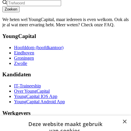
Zoeken
We heten wel YoungCapital, maar iedereen is even welkom. Ook als
je al wat meer ervaring hebt. Meer weten? Check onze FAQ.
YoungCapital
Hoofddorp (hoofdkantoor)
Eindhoven
Groningen
Zwolle
Kandidaten
IT-Traineeship
Over YoungCapital
YoungCapital IOS App
YoungCapital Android App
Werkgevers
×
Deze website maakt gebruik
Het concept
Kantoren
van cookies.