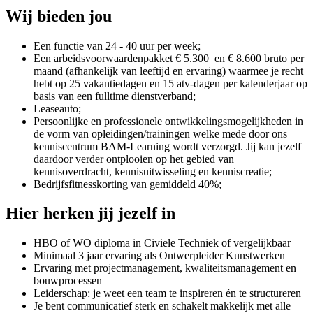
Wij bieden jou
Een functie van 24 - 40 uur per week;
Een arbeidsvoorwaardenpakket € 5.300 en € 8.600 bruto per
maand (afhankelijk van leeftijd en ervaring) waarmee je recht
hebt op 25 vakantiedagen en 15 atv-dagen per kalenderjaar op
basis van een fulltime dienstverband;
Leaseauto;
Persoonlijke en professionele ontwikkelingsmogelijkheden in
de vorm van opleidingen/trainingen welke mede door ons
kenniscentrum BAM-Learning wordt verzorgd. Jij kan jezelf
daardoor verder ontplooien op het gebied van
kennisoverdracht, kennisuitwisseling en kenniscreatie;
Bedrijfsfitnesskorting van gemiddeld 40%;
Hier herken jij jezelf in
HBO of WO diploma in Civiele Techniek of vergelijkbaar
Minimaal 3 jaar ervaring als Ontwerpleider Kunstwerken
Ervaring met projectmanagement, kwaliteitsmanagement en
bouwprocessen
Leiderschap: je weet een team te inspireren én te structureren
Je bent communicatief sterk en schakelt makkelijk met alle