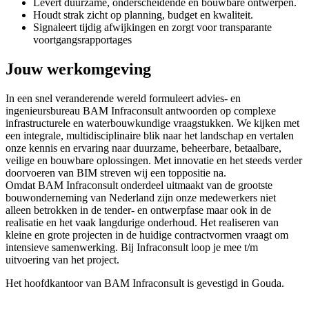
Levert duurzame, onderscheidende én bouwbare ontwerpen.
Houdt strak zicht op planning, budget en kwaliteit.
Signaleert tijdig afwijkingen en zorgt voor transparante
voortgangsrapportages
Jouw werkomgeving
In een snel veranderende wereld formuleert advies- en
ingenieursbureau BAM Infraconsult antwoorden op complexe
infrastructurele en waterbouwkundige vraagstukken. We kijken met
een integrale, multidisciplinaire blik naar het landschap en vertalen
onze kennis en ervaring naar duurzame, beheerbare, betaalbare,
veilige en bouwbare oplossingen. Met innovatie en het steeds verder
doorvoeren van BIM streven wij een toppositie na.
Omdat BAM Infraconsult onderdeel uitmaakt van de grootste
bouwonderneming van Nederland zijn onze medewerkers niet
alleen betrokken in de tender- en ontwerpfase maar ook in de
realisatie en het vaak langdurige onderhoud. Het realiseren van
kleine en grote projecten in de huidige contractvormen vraagt om
intensieve samenwerking. Bij Infraconsult loop je mee t/m
uitvoering van het project.
Het hoofdkantoor van BAM Infraconsult is gevestigd in Gouda.