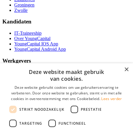
Groningen
Zwolle
Kandidaten
IT-Traineeship
Over YoungCapital
YoungCapital IOS App
YoungCapital Android App
Werkgevers
×
Deze website maakt gebruik
Het concept
Kantoren
van cookies.
Specialismen
Deze website gebruikt cookies om uw gebruikerservaring te
Contractvormen
verbeteren. Door onze website te gebruiken, stemt u in met alle
Brochure aanvragen
cookies in overeenstemming met ons Cookiebeleid.
Lees verder
Vacature aanmelden
Bereken uw tarief
STRIKT NOODZAKELIJK
PRESTATIE
F.A.Q.
Partners
TARGETING
FUNCTIONEEL
Social