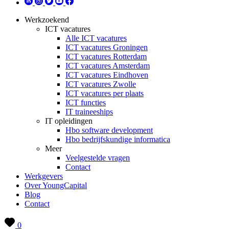
Werkzoekend
ICT vacatures
Alle ICT vacatures
ICT vacatures Groningen
ICT vacatures Rotterdam
ICT vacatures Amsterdam
ICT vacatures Eindhoven
ICT vacatures Zwolle
ICT vacatures per plaats
ICT functies
IT traineeships
IT opleidingen
Hbo software development
Hbo bedrijfskundige informatica
Meer
Veelgestelde vragen
Contact
Werkgevers
Over YoungCapital
Blog
Contact
0