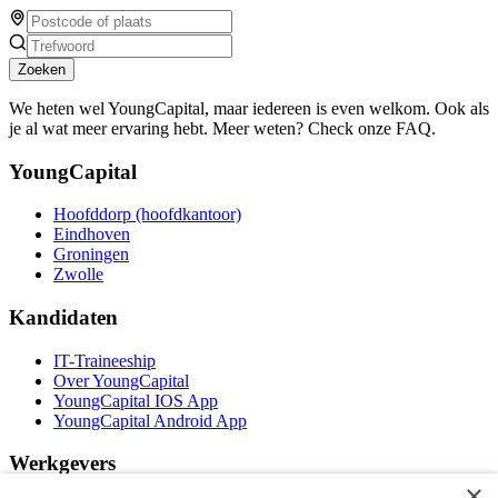
Zoeken
We heten wel YoungCapital, maar iedereen is even welkom. Ook als
je al wat meer ervaring hebt. Meer weten? Check onze FAQ.
YoungCapital
Hoofddorp (hoofdkantoor)
Eindhoven
Groningen
Zwolle
Kandidaten
IT-Traineeship
Over YoungCapital
YoungCapital IOS App
YoungCapital Android App
Werkgevers
×