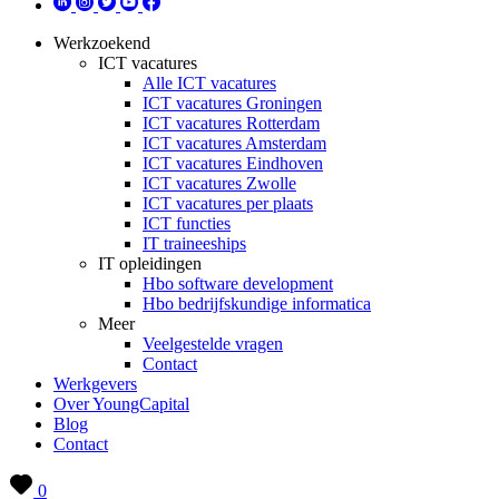
Werkzoekend
ICT vacatures
Alle ICT vacatures
ICT vacatures Groningen
ICT vacatures Rotterdam
ICT vacatures Amsterdam
ICT vacatures Eindhoven
ICT vacatures Zwolle
ICT vacatures per plaats
ICT functies
IT traineeships
IT opleidingen
Hbo software development
Hbo bedrijfskundige informatica
Meer
Veelgestelde vragen
Contact
Werkgevers
Over YoungCapital
Blog
Contact
0