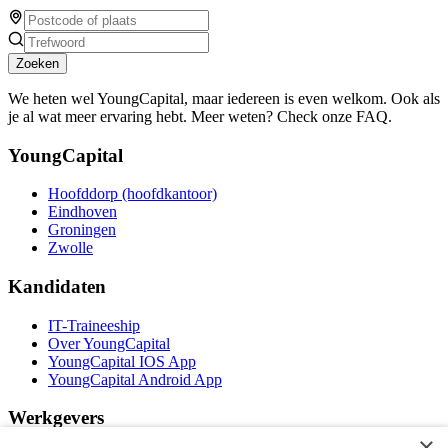
Zoeken
We heten wel YoungCapital, maar iedereen is even welkom. Ook als
je al wat meer ervaring hebt. Meer weten? Check onze FAQ.
YoungCapital
Hoofddorp (hoofdkantoor)
Eindhoven
Groningen
Zwolle
Kandidaten
IT-Traineeship
Over YoungCapital
YoungCapital IOS App
YoungCapital Android App
Werkgevers
×