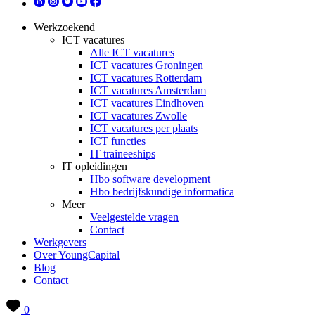
Werkzoekend
ICT vacatures
Alle ICT vacatures
ICT vacatures Groningen
ICT vacatures Rotterdam
ICT vacatures Amsterdam
ICT vacatures Eindhoven
ICT vacatures Zwolle
ICT vacatures per plaats
ICT functies
IT traineeships
IT opleidingen
Hbo software development
Hbo bedrijfskundige informatica
Meer
Veelgestelde vragen
Contact
Werkgevers
Over YoungCapital
Blog
Contact
0