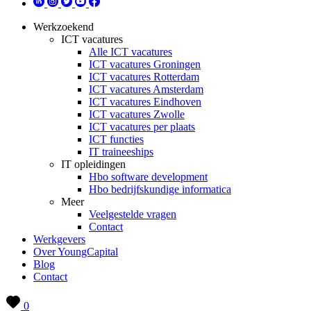
Werkzoekend
ICT vacatures
Alle ICT vacatures
ICT vacatures Groningen
ICT vacatures Rotterdam
ICT vacatures Amsterdam
ICT vacatures Eindhoven
ICT vacatures Zwolle
ICT vacatures per plaats
ICT functies
IT traineeships
IT opleidingen
Hbo software development
Hbo bedrijfskundige informatica
Meer
Veelgestelde vragen
Contact
Werkgevers
Over YoungCapital
Blog
Contact
0