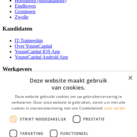
Hoofddorp (hoofdkantoor)
Eindhoven
Groningen
Zwolle
Kandidaten
IT-Traineeship
Over YoungCapital
YoungCapital IOS App
YoungCapital Android App
Werkgevers
×
Deze website maakt gebruik
Het concept
Kantoren
van cookies.
Specialismen
Deze website gebruikt cookies om uw gebruikerservaring te
Contractvormen
verbeteren. Door onze website te gebruiken, stemt u in met alle
Brochure aanvragen
cookies in overeenstemming met ons Cookiebeleid.
Lees verder
Vacature aanmelden
Bereken uw tarief
STRIKT NOODZAKELIJK
PRESTATIE
F.A.Q.
Partners
TARGETING
FUNCTIONEEL
Social