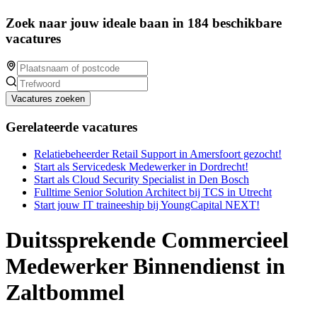
Zoek naar jouw ideale baan in 184 beschikbare
vacatures
Vacatures zoeken
Gerelateerde vacatures
Relatiebeheerder Retail Support in Amersfoort gezocht!
Start als Servicedesk Medewerker in Dordrecht!
Start als Cloud Security Specialist in Den Bosch
Fulltime Senior Solution Architect bij TCS in Utrecht
Start jouw IT traineeship bij YoungCapital NEXT!
Duitssprekende Commercieel
Medewerker Binnendienst in
Zaltbommel