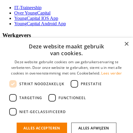
IT-Traineeship
Over YoungCapital
YoungCapital IOS App
YoungCapital Android App
Werkgevers
×
Deze website maakt gebruik
Het concept
Kantoren
van cookies.
Specialismen
Deze website gebruikt cookies om uw gebruikerservaring te
Contractvormen
verbeteren. Door onze website te gebruiken, stemt u in met alle
Brochure aanvragen
cookies in overeenstemming met ons Cookiebeleid.
Lees verder
Vacature aanmelden
Bereken uw tarief
STRIKT NOODZAKELIJK
PRESTATIE
F.A.Q.
Partners
TARGETING
FUNCTIONEEL
Social
NIET-GECLASSIFICEERD
ALLES ACCEPTEREN
ALLES AFWIJZEN
Mogen wij cookies plaatsen? Check hier ons
cookiestatement