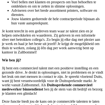
Veel bellen met klanten en prospects om hun behoeften te
ontdekken en om te zetten in slimme oplossingen.
Adviseren over het brede assortiment printers, software en
diensten.
Jouw klanten gedurende de hele contractperiode bijstaan als
hun vaste aanspreekpunt.
Je komt terecht in een gedreven team waar ze talent zien en je
helpen ontwikkelen en waarderen. Zij geloven in een informele
sfeer met betrokken collega's. Zo begin jij elke dag met plezier aan
je werk en haal je het beste uit jezelf! Je krijgt de mogelijkheid om
thuis te werken, zolang jij één dag per week aanwezig bent op
kantoor in Zaltbommel!
Wie ben jij?
Jij bent een commercieel talent met een positieve instelling en een
gezonde drive. Je denkt in oplossingen, niet in problemen en je vindt
het leuk om met mensen in contact te zijn. Je spreekt vloeiend Duits,
want jij bent verantwoordelijk voor de Duitssprekende markt. Je
werkt vanuit Zaltbommel. Als
Duitssprekende commercieel
medewerker binnendienst
ben jij de stem van dit bedrijf en bezorg
je klanten een glimlach!
Deze functie biedt jou de kans om je commerciële talenten te laten