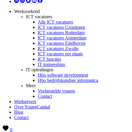
Werkzoekend
ICT vacatures
Alle ICT vacatures
ICT vacatures Groningen
ICT vacatures Rotterdam
ICT vacatures Amsterdam
ICT vacatures Eindhoven
ICT vacatures Zwolle
ICT vacatures per plaats
ICT functies
IT traineeships
IT opleidingen
Hbo software development
Hbo bedrijfskundige informatica
Meer
Veelgestelde vragen
Contact
Werkgevers
Over YoungCapital
Blog
Contact
0