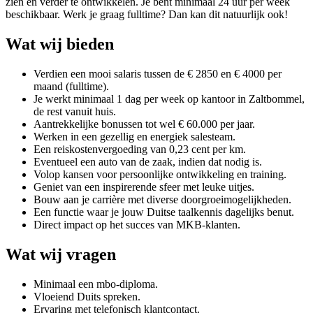
zien en verder te ontwikkelen. Je bent minimaal 24 uur per week
beschikbaar. Werk je graag fulltime? Dan kan dit natuurlijk ook!
Wat wij bieden
Verdien een mooi salaris tussen de € 2850 en € 4000 per
maand (fulltime).
Je werkt minimaal 1 dag per week op kantoor in Zaltbommel,
de rest vanuit huis.
Aantrekkelijke bonussen tot wel € 60.000 per jaar.
Werken in een gezellig en energiek salesteam.
Een reiskostenvergoeding van 0,23 cent per km.
Eventueel een auto van de zaak, indien dat nodig is.
Volop kansen voor persoonlijke ontwikkeling en training.
Geniet van een inspirerende sfeer met leuke uitjes.
Bouw aan je carrière met diverse doorgroeimogelijkheden.
Een functie waar je jouw Duitse taalkennis dagelijks benut.
Direct impact op het succes van MKB-klanten.
Wat wij vragen
Minimaal een mbo-diploma.
Vloeiend Duits spreken.
Ervaring met telefonisch klantcontact.