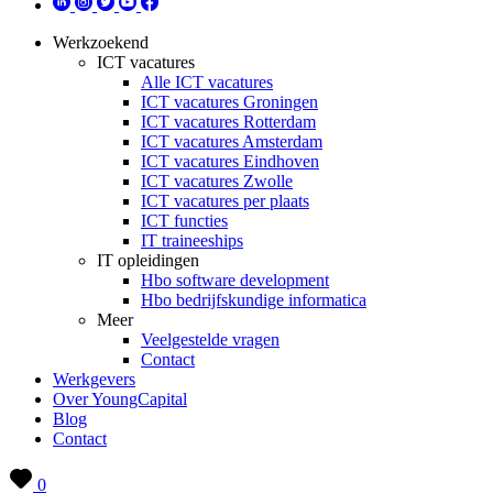
Werkzoekend
ICT vacatures
Alle ICT vacatures
ICT vacatures Groningen
ICT vacatures Rotterdam
ICT vacatures Amsterdam
ICT vacatures Eindhoven
ICT vacatures Zwolle
ICT vacatures per plaats
ICT functies
IT traineeships
IT opleidingen
Hbo software development
Hbo bedrijfskundige informatica
Meer
Veelgestelde vragen
Contact
Werkgevers
Over YoungCapital
Blog
Contact
0