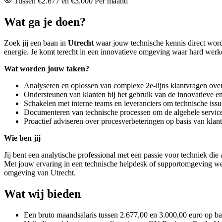
Tussen €2.677 en €3.000 Per maand
Wat ga je doen?
Zoek jij een baan in
Utrecht
waar jouw technische kennis direct wor
energie. Je komt terecht in een innovatieve omgeving waar hard werken
Wat worden jouw taken?
Analyseren en oplossen van complexe 2e-lijns klantvragen over
Ondersteunen van klanten bij het gebruik van de innovatieve e
Schakelen met interne teams en leveranciers om technische issue
Documenteren van technische processen om de algehele service
Proactief adviseren over procesverbeteringen op basis van klan
Wie ben jij
Jij bent een analytische professional met een passie voor techniek die 
Met jouw ervaring in een technische helpdesk of supportomgeving weet
omgeving van Utrecht.
Wat wij bieden
Een bruto maandsalaris tussen 2.677,00 en 3.000,00 euro op ba