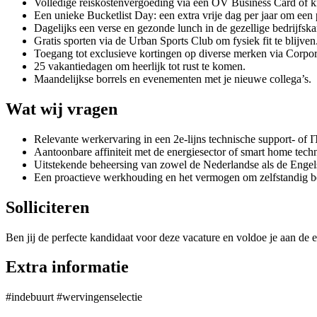
Volledige reiskostenvergoeding via een OV Business Card of 
Een unieke Bucketlist Day: een extra vrije dag per jaar om ee
Dagelijks een verse en gezonde lunch in de gezellige bedrijfska
Gratis sporten via de Urban Sports Club om fysiek fit te blijven
Toegang tot exclusieve kortingen op diverse merken via Corpor
25 vakantiedagen om heerlijk tot rust te komen.
Maandelijkse borrels en evenementen met je nieuwe collega’s.
Wat wij vragen
Relevante werkervaring in een 2e-lijns technische support- of IT
Aantoonbare affiniteit met de energiesector of smart home tech
Uitstekende beheersing van zowel de Nederlandse als de Engels
Een proactieve werkhouding en het vermogen om zelfstandig be
Solliciteren
Ben jij de perfecte kandidaat voor deze vacature en voldoe je aan de e
Extra informatie
#indebuurt #wervingenselectie