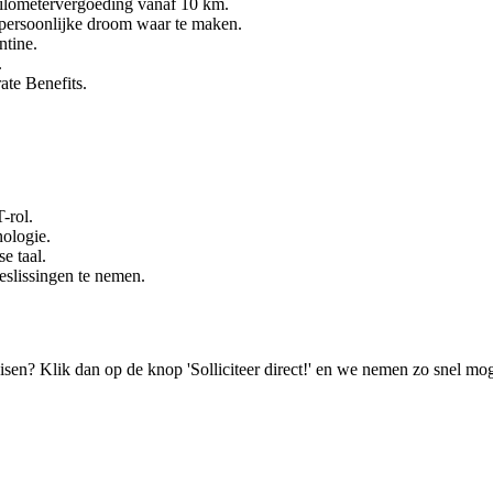
kilometervergoeding vanaf 10 km.
n persoonlijke droom waar te maken.
ntine.
.
ate Benefits.
-rol.
nologie.
e taal.
slissingen te nemen.
isen? Klik dan op de knop 'Solliciteer direct!' en we nemen zo snel mog