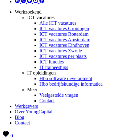
Werkzoekend
ICT vacatures
Alle ICT vacatures
ICT vacatures Groningen
ICT vacatures Rotterdam
ICT vacatures Amsterdam
ICT vacatures Eindhoven
ICT vacatures Zwolle
ICT vacatures per plaats
ICT functies
IT traineeships
IT opleidingen
Hbo software development
Hbo bedrijfskundige informatica
Meer
Veelgestelde vragen
Contact
Werkgevers
Over YoungCapital
Blog
Contact
0