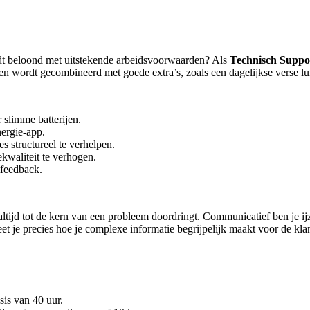
dt beloond met uitstekende arbeidsvoorwaarden? Als
Technisch Suppor
 wordt gecombineerd met goede extra’s, zoals een dagelijkse verse lunc
 slimme batterijen.
nergie-app.
s structureel te verhelpen.
kwaliteit te verhogen.
tfeedback.
altijd tot de kern van een probleem doordringt. Communicatief ben je ijz
 je precies hoe je complexe informatie begrijpelijk maakt voor de kla
sis van 40 uur.