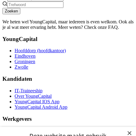
Zoeken
We heten wel YoungCapital, maar iedereen is even welkom. Ook als
je al wat meer ervaring hebt. Meer weten? Check onze FAQ.
YoungCapital
Hoofddorp (hoofdkantoor)
Eindhoven
Groningen
Zwolle
Kandidaten
IT-Traineeship
Over YoungCapital
YoungCapital IOS App
YoungCapital Android App
Werkgevers
Het concept
×
Deze website maakt gebruik
Kantoren