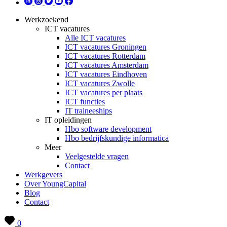
Werkzoekend
ICT vacatures
Alle ICT vacatures
ICT vacatures Groningen
ICT vacatures Rotterdam
ICT vacatures Amsterdam
ICT vacatures Eindhoven
ICT vacatures Zwolle
ICT vacatures per plaats
ICT functies
IT traineeships
IT opleidingen
Hbo software development
Hbo bedrijfskundige informatica
Meer
Veelgestelde vragen
Contact
Werkgevers
Over YoungCapital
Blog
Contact
0